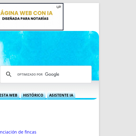
ESTA WEB
HISTÓRICO
ASISTENTE IA
A DGRN
QUÉ OFRECEMOS
 NIF
IDEARIO WEB
 LABORAL
QUIÉNES SOMOS
ÁBILES
HISTORIA
nciación de fincas