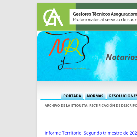
Notarios
PORTADA
NORMAS
RESOLUCIONE
MÁS USADAS (CUADRO)
INFORMES 
ARCHIVO DE LA ETIQUETA:
RECTIFICACIÓN DE DESCRIP
INFORMES MENSUALES
VOCES P
MÁS DESTACADAS
VOCES M
TITULARES DESDE 2002
TITULARES
Informe Territorio. Segundo trimestre de 202