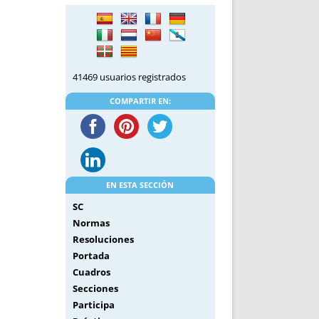
DE INICIO
PREMIO NYR
VORITOS
CONVENCIONES ANUALES
A IRPF
NUEVA ETAPA
AS
POLÍTICA DE PRIVACIDAD
41469 usuarios registrados
IJUELAS
AVISO LEGAL
POTECA
REPORTAR INCIDENCIA
COMPARTIR EN:
PERES
LOGOTIPO
CES
ENTREVISTAS
SONRISA
ENVÍA CORREO
EN ESTA SECCIÓN
CANALES DE VÍDEO
SC
Normas
Resoluciones
Portada
Cuadros
Secciones
Participa