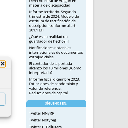
Derecho Foral de Aragón en
materia de discapacidad
Informe territorio. Segundo
trimestre de 2024. Modelo de
escritura de rectificación de
descripción conforme al art.
201.1 LH
¿Qué es en realidad un
guardador de hecho?[i]
Notificaciones notariales
internacionales de documentos
extrajudiciales
El contador de la portada
alcanzó los 10 millones. ¿Cómo
interpretarlo?
Informe fiscal diciembre 2023.
Extinciones de condominio y
valor de referencia.
Reducciones de capital
SÍGUENOS EN:
Twitter NNyRR
Twitter Notyreg
Twitter C. Ballugera