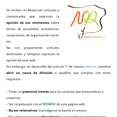
Se reciben en Redacción artículos y
comunicados que expresan la
opinión de sus remitentes
sobre
temas de actualidad, económicos,
corporativos, de organización social,
etc.
No son propiamente artículos
doctrinales y tampoco expresan la
opinión de esta web.
Sin embargo, en desarrollo del artículo 1º de nuestro
Ideario
, conviene
abrir un cauce de difusión
a aquéllos que cumplan con estos
requisitos:
– Tener un
potencial interés
para los usuarios que acostumbran a
visitarnos.
– Ser respetuosos con el
IDEARIO
de esta página web.
–
No ser reiterativos
ni prodigarse la fuente en exceso.
– No sobrepasar por su
abundancia
la capacidad que tenemos para