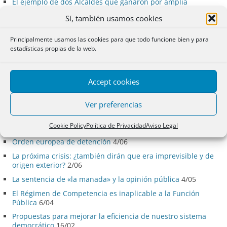
El ejemplo de dos Alcaldes que ganaron por amplia
mayoría.
6/09
Sí, también usamos cookies
La gran crisis, los notarios y el futuro
8/06
Paz, Piedad y Perdón
2/03
Principalmente usamos las cookies para que todo funcione bien y para
estadísticas propias de la web.
Querida Constitución
6/12
La ética de los mercados financieros
30/11
Accept cookies
La que habéis liado
10/11
Textos incorrectos políticamente en una época de
Ver preferencias
confusión-2
18/08
Textos incorrectos políticamente en una época de
Cookie Policy
Política de Privacidad
Aviso Legal
confusión-1
7/07
Orden europea de detención
4/06
La próxima crisis: ¿también dirán que era imprevisible y de
origen exterior?
2/06
La sentencia de «la manada» y la opinión pública
4/05
El Régimen de Competencia es inaplicable a la Función
Pública
6/04
Propuestas para mejorar la eficiencia de nuestro sistema
democrático
16/02