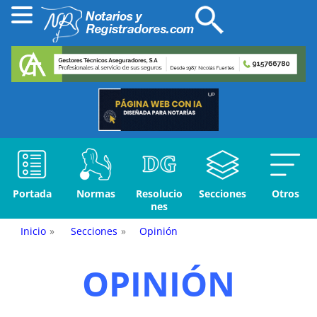
Portada
Normas
Resolucio
Secciones
Otros
nes
Inicio
»
Secciones
»
Opinión
OPINIÓN