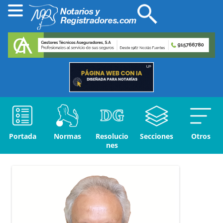
Portada
Normas
Resolucio
Secciones
Otros
nes