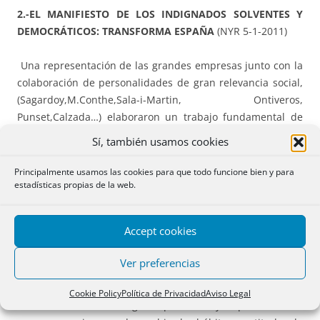
2.-EL MANIFIESTO DE LOS INDIGNADOS SOLVENTES Y
DEMOCRÁTICOS: TRANSFORMA ESPAÑA
(NYR 5-1-2011)
Una representación de las grandes empresas junto con la
colaboración de personalidades de gran relevancia social,
(Sagardoy,M.Conthe,Sala-i-Martin, Ontiveros,
Punset,Calzada…) elaboraron un trabajo fundamental de
cara al futuro de España, “TRANSFORMA ESPAÑA”, que fue
Sí, también usamos cookies
presentado a finales de este mismo 2010 .Os hago un
pequeño extracto, recomendando, por su gran
Principalmente usamos las cookies para que todo funcione bien y para
estadísticas propias de la web.
importancia, su completa lectura:
“El modelo vigente de España que generó buenos
Accept cookies
resultados en el pasado da actualmente signos de
agotamiento. El momento actual es óptimo para el cambio,
Ver preferencias
tal vez incluso único, como dijo MCDONNELL “sin el acicate
de una crisis o un período de gran tensión, la mayor parte
Cookie Policy
Política de Privacidad
Aviso Legal
de los colectivos- al igual que la mayor parte de las