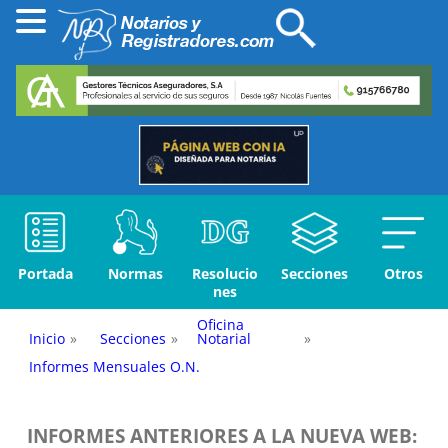
Portada
Normas
Resolucio
Secciones
Otros
nes
Oficina
Inicio
»
Secciones
»
Notarial
»
Informes Mensuales O.N.
INFORMES ANTERIORES A LA NUEVA WEB: