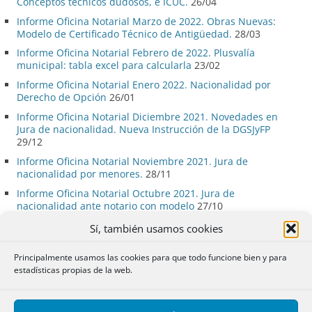
Conceptos técnicos dudosos, e ICUC.
26/04
Informe Oficina Notarial Marzo de 2022. Obras Nuevas:
Modelo de Certificado Técnico de Antigüedad.
28/03
Informe Oficina Notarial Febrero de 2022. Plusvalía
municipal: tabla excel para calcularla
23/02
Informe Oficina Notarial Enero 2022. Nacionalidad por
Derecho de Opción
26/01
Informe Oficina Notarial Diciembre 2021. Novedades en
Jura de nacionalidad. Nueva Instrucción de la DGSJyFP
29/12
Informe Oficina Notarial Noviembre 2021. Jura de
nacionalidad por menores.
28/11
Informe Oficina Notarial Octubre 2021. Jura de
nacionalidad ante notario con modelo
27/10
Informe Oficina Notarial Septiembre 2021. Acta de
Sí, también usamos cookies
Resolución de Expediente Matrimonial con modelo.
26/09
Informe Oficina Notarial Agosto 2021. Acta Inicial de
Principalmente usamos las cookies para que todo funcione bien y para
Expediente Matrimonial.
29/08
estadísticas propias de la web.
Informe Oficina Notarial Julio 2021. Documentación a
aportar en el Expediente Matrimonial
29/07