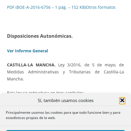
PDF (BOE-A-2016-6756 – 1 pág. – 152 KB)
Otros formatos
Disposiciones Autonómicas.
Ver Informe General
CASTILLA-LA MANCHA.
Ley 3/2016, de 5 de mayo, de
Medidas Administrativas y Tributarias de Castilla-La
Mancha.
Esta ley se estructura en tres capítulos:
Sí, también usamos cookies
Medidas Administrativas
Principalmente usamos las cookies para que todo funcione bien y para
estadísticas propias de la web.
Incluye diversas medidas administrativas a adoptar para
garantizar un funcionamiento más eficiente de la