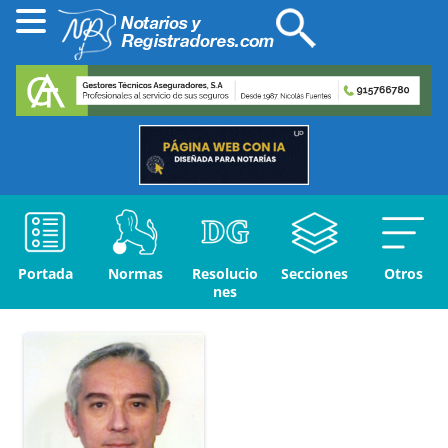
Portada
Normas
Resolucio
Secciones
Otros
nes