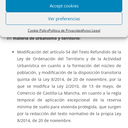
Administración Regional. Destacar, la creación de
Accept cookies
la
Oficina de Contratación de la Junta de Comunidades de
Castilla-La Mancha
.
Ver preferencias
Cookie Policy
Política de Privacidad
Aviso Legal
Además, se plantean modificaciones normativas
en
materia de urbanismo y territorio
:
Modificación del artículo 54 del Texto Refundido de la
Ley de Ordenación del Territorio y de la Actividad
Urbanística en cuanto a la formación del núcleo de
población, y modificación de la disposición transitoria
quinta de la Ley 8/2014, de 20 de noviembre, por la
que se modifica la Ley 2/2010, de 13 de mayo, de
Comercio de Castilla-La Mancha, en cuanto a la regla
temporal de aplicación excepcional de la reserva
mínima de suelo para vivienda protegida, que surgen
por la redacción del texto normativo de la propia Ley
8/2014, de 20 de noviembre.