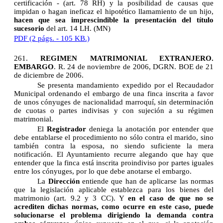
certificación - (art. 78 RH) y la posibilidad de causas que
impidan o hagan ineficaz el hipotético llamamiento de un hijo,
hacen que sea imprescindible la presentación del título
sucesorio
del art. 14 LH. (MN)
PDF (2 págs. - 105 KB.)
261.
REGIMEN MATRIMONIAL EXTRANJERO.
EMBARGO
. R. 24 de noviembre de 2006, DGRN. BOE de 21
de diciembre de 2006.
Se presenta mandamiento expedido por el Recaudador
Municipal ordenando el embargo de una finca inscrita a favor
de unos cónyuges de nacionalidad marroquí, sin determinación
de cuotas o partes indivisas y con sujeción a su régimen
matrimonial.
El
Registrador
deniega la anotación por entender que
debe entablarse el procedimiento no sólo contra el marido, sino
también contra la esposa, no siendo suficiente la mera
notificación. El Ayuntamiento recurre alegando que hay que
entender que la finca está inscrita proindiviso por partes iguales
entre los cónyuges, por lo que debe anotarse el embargo.
La
Dirección
entiende que han de aplicarse las normas
que la legislación aplicable establezca para los bienes del
matrimonio (art. 9.2 y 3 CC). Y
en el caso de que no se
acrediten dichas normas, como ocurre en este caso, puede
solucionarse el problema dirigiendo la demanda contra