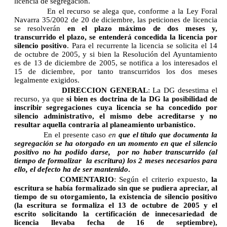
licencia de segregación.
En el recurso se alega que, conforme a la Ley Foral
Navarra 35/2002 de 20 de diciembre, las peticiones de licencia
se resolverán
en el plazo máximo de dos meses y,
transcurrido el plazo, se entenderá concedida la licencia por
silencio positivo
. Para el recurrente la licencia se solicita el 14
de octubre de 2005, y si bien la Resolución del Ayuntamiento
es de 13 de diciembre de 2005, se notifica a los interesados el
15 de diciembre, por tanto transcurridos los dos meses
legalmente exigidos.
DIRECCION GENERAL
: La DG desestima el
recurso, ya que
si bien es doctrina de la DG la posibilidad de
inscribir segregaciones cuya licencia se ha concedido por
silencio administrativo, el mismo debe acreditarse y no
resultar aquella contraria al planeamiento urbanístico.
En el presente caso
en
que el título que documenta la
segregación se ha otorgado en un momento en que el silencio
positivo no ha podido darse,
por no haber transcurrido (al
tiempo de formalizar
la escritura) los 2 meses necesarios para
ello, el defecto ha de ser mantenido
.
COMENTARIO
: Según el criterio expuesto,
la
escritura se había formalizado sin que se pudiera apreciar, al
tiempo de su otorgamiento, la existencia de silencio positivo
(la escritura se formaliza el 13 de octubre de 2005 y el
escrito solicitando la certificación de innecesariedad de
licencia llevaba fecha de 16 de septiembre),