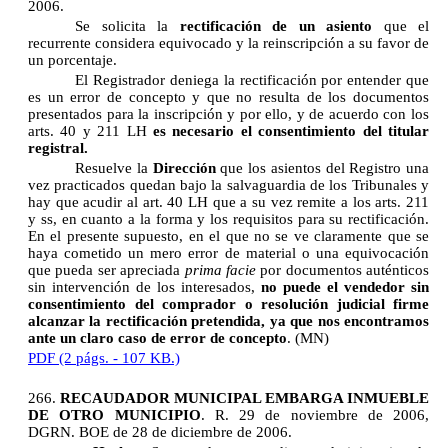
2006.
Se solicita la
rectificación de un asiento
que el
recurrente considera equivocado y la reinscripción a su favor de
un porcentaje.
El Registrador deniega la rectificación por entender que
es un error de concepto y que no resulta de los documentos
presentados para la inscripción y por ello, y de acuerdo con los
arts. 40 y 211 LH
es necesario el consentimiento del titular
registral.
Resuelve la
Dirección
que los asientos del Registro una
vez practicados quedan bajo la salvaguardia de los Tribunales y
hay que acudir al art. 40 LH que a su vez remite a los arts. 211
y ss, en cuanto a la forma y los requisitos para su rectificación.
En el presente supuesto, en el que no se ve claramente que se
haya cometido un mero error de material o una equivocación
que pueda ser apreciada
prima facie
por documentos auténticos
sin intervención de los interesados,
no puede el vendedor sin
consentimiento del comprador o resolución judicial firme
alcanzar la rectificación pretendida, ya que nos encontramos
ante un claro caso de error de concepto
.
(MN)
PDF (2 págs. - 107 KB.)
266.
RECAUDADOR MUNICIPAL EMBARGA INMUEBLE
DE OTRO MUNICIPIO
. R. 29 de noviembre de 2006,
DGRN. BOE de 28 de diciembre de 2006.