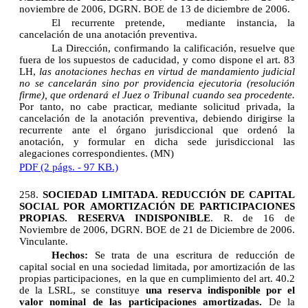
noviembre de 2006, DGRN. BOE de 13 de diciembre de 2006.
El recurrente pretende, mediante instancia, la
cancelación de una anotación preventiva.
La Dirección, confirmando la calificación, resuelve que
fuera de los supuestos de caducidad, y como dispone el art. 83
LH,
las anotaciones hechas en virtud de mandamiento judicial
no se cancelarán sino por providencia ejecutoria (resolución
firme), que ordenará el Juez o Tribunal cuando sea procedente.
Por tanto, no cabe practicar, mediante solicitud privada, la
cancelación de la anotación preventiva, debiendo dirigirse la
recurrente ante el órgano jurisdiccional que ordenó la
anotación, y formular en dicha sede jurisdiccional las
alegaciones correspondientes. (MN)
PDF (2 págs. - 97 KB.)
258.
SOCIEDAD LIMITADA. REDUCCIÓN DE CAPITAL
SOCIAL POR AMORTIZACIÓN DE PARTICIPACIONES
PROPIAS. RESERVA INDISPONIBLE
. R. de 16 de
Noviembre de 2006, DGRN. BOE de 21 de Diciembre de 2006.
Vinculante.
Hechos:
Se trata de una escritura de reducción de
capital social en una sociedad limitada, por amortización de las
propias participaciones, en la que en cumplimiento del art. 40.2
de la LSRL, se constituye
una reserva indisponible por el
valor nominal de las participaciones amortizadas.
De la