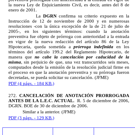
la nueva Ley de Enjuiciamiento Civil, es decir, antes del 8 de
enero de 2001.
La
DGRN
confirma su criterio expuesto en la
Instrucción de 12 de noviembre de 2000 y en numerosas
resoluciones -con la única excepción de la de 21 de julio de
2005-, en los siguientes términos: cuando la anotación
preventiva fue objeto de prórroga con anterioridad a la entrada
en vigor de la nueva redacción del artículo 86 de la Ley
Hipotecaria, queda sometida a
prórroga indefinida
en los
términos del artículo 199.2 del Reglamento Hipotecario, de
manera que
no cabe la cancelación por caducidad de la
misma
, sin perjuicio de que, una vez transcurridos seis meses,
computados desde la emisión de la resolución judicial firme en
el proceso en que la anotación preventiva y su prórroga fueron
decretadas, se pueda solicitar su cancelación. (JFME)
PDF (4 págs. - 184 KB.)
272.
CANCELACIÓN DE ANOTACIÓN PRORROGADA
ANTES DE LA L.E.C. ACTUAL.
R. 5 de diciembre de 2006,
DGRN. BOE de 30 de diciembre de 2006.
Similar a la anterior. (JFME)
PDF (3 págs. - 129 KB.)