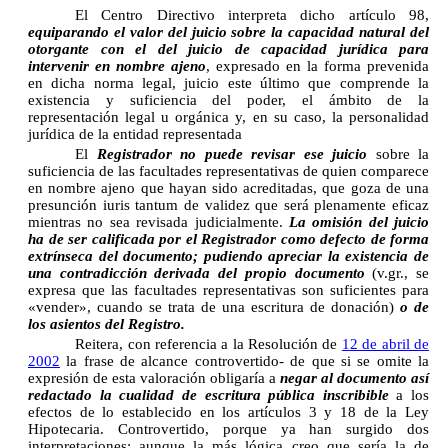
El Centro Directivo interpreta dicho artículo 98,
equiparando el valor del juicio sobre la capacidad natural del
otorgante con el del juicio de capacidad jurídica para
intervenir en nombre ajeno
, expresado en la forma prevenida
en dicha norma legal, juicio este último que comprende la
existencia y suficiencia del poder, el ámbito de la
representación legal u orgánica y, en su caso, la personalidad
jurídica de la entidad representada
El
Registrador no puede revisar ese juicio
sobre la
suficiencia de las facultades representativas de quien comparece
en nombre ajeno que hayan sido acreditadas, que goza de una
presunción iuris tantum de validez que será plenamente eficaz
mientras no sea revisada judicialmente.
La omisión del juicio
ha de ser calificada por el Registrador como defecto de forma
extrínseca del documento; pudiendo apreciar la existencia de
una contradicción derivada del propio documento
(v.gr., se
expresa que las facultades representativas son suficientes para
«vender», cuando se trata de una escritura de donación)
o de
los asientos del Registro.
Reitera, con referencia a la Resolución de
12 de abril de
2002
la frase de alcance controvertido- de que si se omite la
expresión de esta valoración obligaría a
negar al documento así
redactado la cualidad de escritura pública inscribible
a los
efectos de lo establecido en los artículos 3 y 18 de la Ley
Hipotecaria. Controvertido, porque ya han surgido dos
interpretaciones: aunque la más lógica creo que sería la de