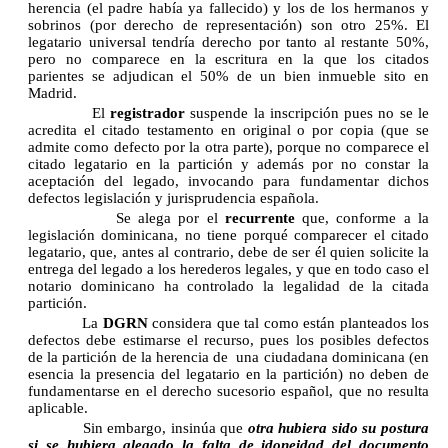
herencia (el padre había ya fallecido) y los de los hermanos y
sobrinos (por derecho de representación) son otro 25%. El
legatario universal tendría derecho por tanto al restante 50%,
pero no comparece en la escritura en la que los citados
parientes se adjudican el 50% de un bien inmueble sito en
Madrid.
El
registrador
suspende la inscripción pues no se le
acredita el citado testamento en original o por copia (que se
admite como defecto por la otra parte), porque no comparece el
citado legatario en la partición y además por no constar la
aceptación del legado, invocando para fundamentar dichos
defectos legislación y jurisprudencia española.
Se alega por el
recurrente
que, conforme a la
legislación dominicana, no tiene porqué comparecer el citado
legatario, que, antes al contrario, debe de ser él quien solicite la
entrega del legado a los herederos legales, y que en todo caso el
notario dominicano ha controlado la legalidad de la citada
partición.
La
DGRN
considera que tal como están planteados los
defectos debe estimarse el recurso, pues los posibles defectos
de la partición de la herencia de una ciudadana dominicana (en
esencia la presencia del legatario en la partición) no deben de
fundamentarse en el derecho sucesorio español, que no resulta
aplicable.
Sin embargo, insinúa que
otra hubiera sido su postura
si se hubiera alegado la falta de idoneidad del documento