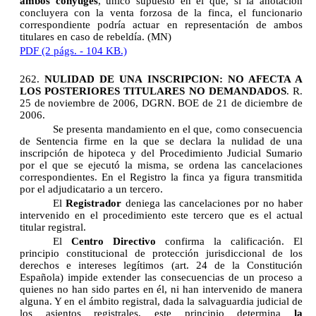
ambos cónyuges
, único supuesto en el que, si la anotación
concluyera con la venta forzosa de la finca, el funcionario
correspondiente podría actuar en representación de ambos
titulares en caso de rebeldía. (MN)
PDF (2 págs. - 104 KB.)
262.
NULIDAD DE UNA INSCRIPCION: NO AFECTA A
LOS POSTERIORES TITULARES NO DEMANDADOS
. R.
25 de noviembre de 2006, DGRN. BOE de 21 de diciembre de
2006.
Se presenta mandamiento en el que, como consecuencia
de Sentencia firme en la que se declara la nulidad de una
inscripción de hipoteca y del Procedimiento Judicial Sumario
por el que se ejecutó la misma, se ordena las cancelaciones
correspondientes. En el Registro la finca ya figura transmitida
por el adjudicatario a un tercero.
El
Registrador
deniega las cancelaciones por no haber
intervenido en el procedimiento este tercero que es el actual
titular registral.
El
Centro Directivo
confirma la calificación. El
principio constitucional de protección jurisdiccional de los
derechos e intereses legítimos (art. 24 de la Constitución
Española) impide extender las consecuencias de un proceso a
quienes no han sido partes en él, ni han intervenido de manera
alguna. Y en el ámbito registral, dada la salvaguardia judicial de
los asientos registrales, este principio determina
la