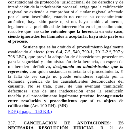
constitucional de protección jurisdiccional de los derechos y de
interdicción de la indefensión procesal, exige que la calificación
registral se extienda a comprobar si el titular registral afectado
por el acto inscribible, cuando no conste su consentimiento
auténtico, haya sido parte o, si no, haya tenido, al menos,
legalmente la posibilidad de intervención en el procedimiento;
resuelve que
no cabe entender que la herencia en este caso,
siendo ignorados los llamados a aceptarla, haya sido parte en
el proceso
.
Sostiene que se ha omitido el procedimiento legalmente
establecido al efecto (arts. 6-4, 7-5, 540, 790-1, 7912-2.º, 797 y
798 LEC), que prevé la adopción de disposiciones procedentes
para la seguridad y administración de la herencia, en espera de
un heredero definitivo,
designando un administrador que la
represente
, con quien sustanciar entretanto el procedimiento. Y
la falta de ese cargo no puede entenderse suplida por la
demanda genérica de los causahabientes desconocidos del
causante. No se trata, pues, de una eventual tramitación
defectuosa, sino de una inadecuación entre la resolución
recaída y el procedimiento legalmente previsto,
incongruencia
entre resolución y procedimiento que sí es objeto de
calificación
(Art. 100 RH). (MN)
PDF (3 págs. - 150 KB.)
257.
CANCELACIÓN DE ANOTACIONES: ES
NECESARIA RESOLUCIÓN JUDICIAL
.
R. 21 de