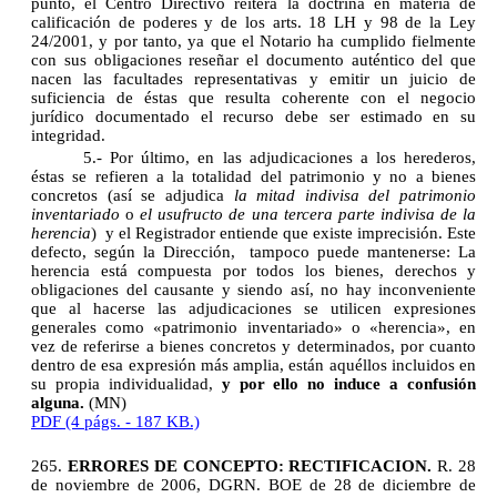
punto, el Centro Directivo reitera la doctrina en materia de
calificación de poderes y de los arts. 18 LH y 98 de la Ley
24/2001, y por tanto, ya que el Notario ha cumplido fielmente
con sus obligaciones reseñar el documento auténtico del que
nacen las facultades representativas y emitir un juicio de
suficiencia de éstas que resulta coherente con el negocio
jurídico documentado el recurso debe ser estimado en su
integridad.
5.- Por último, en las adjudicaciones a los herederos,
éstas se refieren a la totalidad del patrimonio y no a bienes
concretos (así se adjudica
la mitad indivisa del patrimonio
inventariado
o
el usufructo de una tercera parte indivisa de la
herencia
) y el Registrador entiende que existe imprecisión. Este
defecto, según la Dirección, tampoco puede mantenerse: La
herencia está compuesta por todos los bienes, derechos y
obligaciones del causante y siendo así, no hay inconveniente
que al hacerse las adjudicaciones se utilicen expresiones
generales como «patrimonio inventariado» o «herencia», en
vez de referirse a bienes concretos y determinados, por cuanto
dentro de esa expresión más amplia, están aquéllos incluidos en
su propia individualidad,
y por ello no induce a confusión
alguna.
(MN)
PDF (4 págs. - 187 KB.)
265.
ERRORES DE CONCEPTO: RECTIFICACION.
R. 28
de noviembre de 2006, DGRN. BOE de 28 de diciembre de