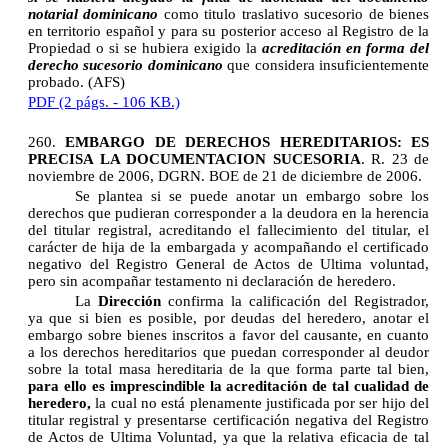
notarial dominicano
como titulo traslativo sucesorio de bienes
en territorio español y para su posterior acceso al Registro de la
Propiedad o si se hubiera exigido la
acreditación en forma del
derecho sucesorio dominicano
que considera insuficientemente
probado. (AFS)
PDF (2 págs. - 106 KB.)
260.
EMBARGO DE DERECHOS HEREDITARIOS: ES
PRECISA LA DOCUMENTACION SUCESORIA
.
R. 23 de
noviembre de 2006, DGRN. BOE de 21 de diciembre de 2006.
Se plantea si se puede anotar un embargo sobre los
derechos que pudieran corresponder a la deudora en la herencia
del titular registral, acreditando el fallecimiento del titular, el
carácter de hija de la embargada y acompañando el certificado
negativo del Registro General de Actos de Ultima voluntad,
pero sin acompañar testamento ni declaración de heredero.
La
Dirección
confirma la calificación del Registrador,
ya que si bien es posible, por deudas del heredero, anotar el
embargo sobre bienes inscritos a favor del causante, en cuanto
a los derechos hereditarios que puedan corresponder al deudor
sobre la total masa hereditaria de la que forma parte tal bien,
para ello es imprescindible la acreditación de tal cualidad de
heredero,
la cual no está plenamente justificada por ser hijo del
titular registral y presentarse certificación negativa del Registro
de Actos de Ultima Voluntad, ya que la relativa eficacia de tal