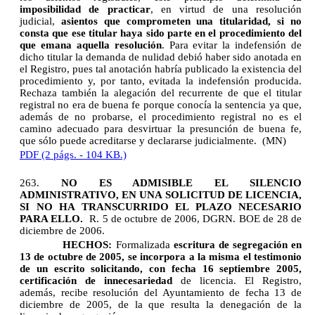
imposibilidad de practicar
, en virtud de una resolución
judicial,
asientos que comprometen una titularidad, si no
consta que ese titular haya sido parte en el procedimiento del
que emana aquella resolución
. Para evitar la indefensión de
dicho titular la demanda de nulidad debió haber sido anotada en
el Registro, pues tal anotación habría publicado la existencia del
procedimiento y, por tanto, evitada la indefensión producida.
Rechaza también la alegación del recurrente de que el titular
registral no era de buena fe porque conocía la sentencia ya que,
además de no probarse, el procedimiento registral no es el
camino adecuado para desvirtuar la presunción de buena fe,
que sólo puede acreditarse y declararse judicialmente. (MN)
PDF (2 págs. - 104 KB.)
263.
NO ES ADMISIBLE EL SILENCIO
ADMINISTRATIVO, EN UNA SOLICITUD DE LICENCIA,
SI NO HA TRANSCURRIDO EL PLAZO NECESARIO
PARA ELLO.
R. 5 de octubre de 2006, DGRN. BOE de 28 de
diciembre de 2006.
HECHOS:
Formalizada
escritura de segregación en
13 de octubre de 2005, se incorpora a la misma el testimonio
de un escrito solicitando, con fecha 16 septiembre 2005,
certificación de innecesariedad
de licencia. El Registro,
además, recibe resolución del Ayuntamiento de fecha 13 de
diciembre de 2005, de la que resulta la denegación de la