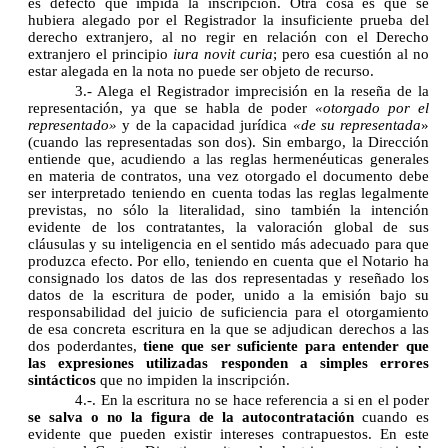
es defecto que impida la inscripción. Otra cosa es que se
hubiera alegado por el Registrador la insuficiente prueba del
derecho extranjero, al no regir en relación con el Derecho
extranjero el principio
iura novit curia
; pero esa cuestión al no
estar alegada en la nota no puede ser objeto de recurso.
3.- Alega el Registrador imprecisión en la reseña de la
representación, ya que se habla de poder
«otorgado por el
representado»
y de la capacidad jurídica
«de su representada
»
(cuando las representadas son dos). Sin embargo, la Dirección
entiende que, acudiendo a las reglas hermenéuticas generales
en materia de contratos, una vez otorgado el documento debe
ser interpretado teniendo en cuenta todas las reglas legalmente
previstas, no sólo la literalidad, sino también la intención
evidente de los contratantes, la valoración global de sus
cláusulas y su inteligencia en el sentido más adecuado para que
produzca efecto. Por ello, teniendo en cuenta que el Notario ha
consignado los datos de las dos representadas y reseñado los
datos de la escritura de poder, unido a la emisión bajo su
responsabilidad del juicio de suficiencia para el otorgamiento
de esa concreta escritura en la que se adjudican derechos a las
dos poderdantes,
tiene que ser suficiente para entender que
las expresiones utilizadas responden a simples errores
sintácticos
que no impiden la inscripción.
4.-. En la escritura no se hace referencia a si en el poder
se salva o no la figura de la autocontratación
cuando es
evidente que pueden existir intereses contrapuestos. En este