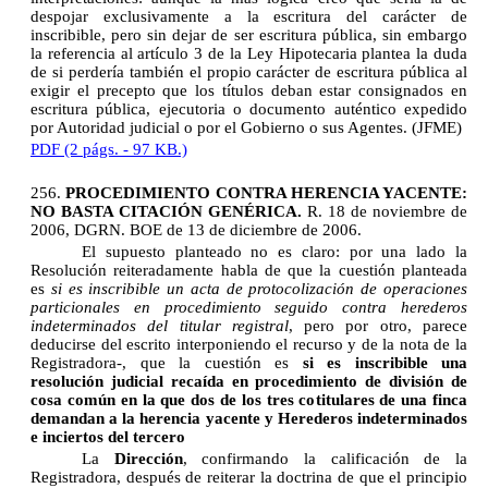
despojar exclusivamente a la escritura del carácter de
inscribible, pero sin dejar de ser escritura pública, sin embargo
la referencia al artículo 3 de la Ley Hipotecaria plantea la duda
de si perdería también el propio carácter de escritura pública al
exigir el precepto que los títulos deban estar consignados en
escritura pública, ejecutoria o documento auténtico expedido
por Autoridad judicial o por el Gobierno o sus Agentes. (JFME)
PDF (2 págs. - 97 KB.)
256.
PROCEDIMIENTO CONTRA HERENCIA YACENTE:
NO BASTA CITACIÓN GENÉRICA.
R. 18 de noviembre de
2006, DGRN. BOE de 13 de diciembre de 2006.
El supuesto planteado no es claro: por una lado la
Resolución reiteradamente habla de que la cuestión planteada
es 
si es inscribible un acta de protocolización de operaciones
particionales en procedimiento seguido contra herederos
indeterminados del titular registral
, pero por otro, parece
deducirse del escrito interponiendo el recurso y de la nota de la
Registradora-, que la cuestión es
si es inscribible una
resolución judicial recaída en procedimiento de división de
cosa común en la que dos de los tres cotitulares de una finca
demandan a la herencia yacente y Herederos indeterminados
e inciertos del tercero
La
Dirección
, confirmando la calificación de la
Registradora, después de reiterar la doctrina de que el principio