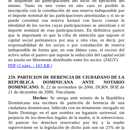
se adquieran las participaciones del socio en ejecución del
mismo. Tanto en uno como en otro caso es posible la
inscripción con la constitución de una reserva indisponible por
el importe nominal de las participaciones amortizadas y si no se
puede constituir esa reserva bastará con hacer constar la
identidad de los socios cuyas participaciones se amortizan y el
importe nominal de esas participaciones. En definitiva parece
que lo importante es que la cifra de retención que supone el
capital social permanezca por una u otra vías, es decir, por
responsabilidad de los socios o por constitución de reserva
indisponible de forma que, en este último caso, el exceso del
activo sobre el pasivo que supone la reducción del capital social
no pueda ser libremente distribuido entre los socios. (JAGV)
PDF (2 págs. - 103 KB.)
259. PARTICION DE HERENCIA DE CIUDADANO DE LA
REPUBLICA DOMINICANA ANTE NOTARIO
DOMINICANO
. R. 22 de noviembre de 2006, DGRN. BOE de
21 de diciembre de 2006. Vinculante.
Hechos:
Se otorga ante notario de la República
Dominicana una escritura de partición de herencia de una
ciudadana dominicana, fallecida con un testamento otorgado en
Santo Domingo en el que nombra un legatario universal, sin
perjuicio de los derechos legales de la madre, si le sobreviviera.
Al parecer los derechos reservados por ley a la madre
superviviente en la legislación de dicho país son un 25% de la