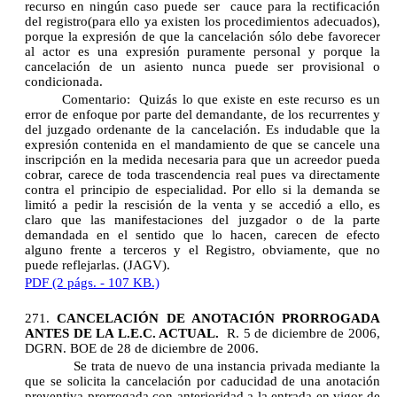
recurso en ningún caso puede ser
cauce para la rectificación
del registro(para ello ya existen los procedimientos adecuados),
porque la expresión de que la cancelación sólo debe favorecer
al actor es una expresión puramente personal y porque la
cancelación de un asiento nunca puede ser provisional o
condicionada.
Comentario:
Quizás lo que existe en este recurso es un
error de enfoque por parte del demandante, de los recurrentes y
del juzgado ordenante de la cancelación. Es indudable que la
expresión contenida en el mandamiento de que se cancele una
inscripción en la medida necesaria para que un acreedor pueda
cobrar, carece de toda trascendencia real pues va directamente
contra el principio de especialidad. Por ello si la demanda se
limitó a pedir la rescisión de la venta y se accedió a ello, es
claro que las manifestaciones del juzgador o de la parte
demandada en el sentido que lo hacen, carecen de efecto
alguno frente a terceros y el Registro, obviamente, que no
puede reflejarlas. (JAGV).
PDF (2 págs. - 107 KB.)
271.
CANCELACIÓN DE ANOTACIÓN PRORROGADA
ANTES DE LA L.E.C. ACTUAL.
R. 5 de diciembre de 2006,
DGRN. BOE de 28 de diciembre de 2006.
Se trata de nuevo de una instancia privada mediante la
que se solicita la cancelación por caducidad de una anotación
preventiva prorrogada con anterioridad a la entrada en vigor de