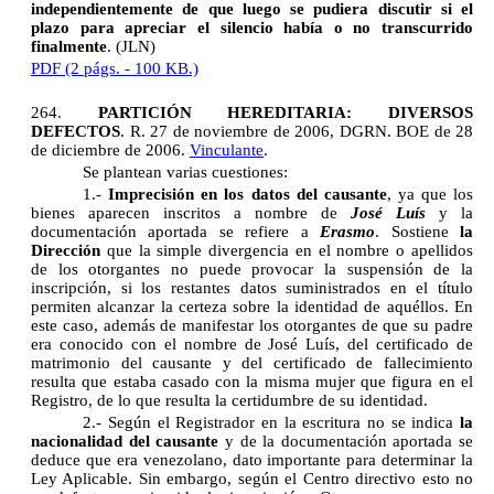
independientemente de que luego se pudiera discutir si el
plazo para apreciar el silencio había o no transcurrido
finalmente
. (JLN
)
PDF (2 págs. - 100 KB.)
264.
PARTICIÓN HEREDITARIA: DIVERSOS
DEFECTOS
.
R. 27 de noviembre de 2006, DGRN. BOE de 28
de diciembre de 2006.
Vinculante
.
Se plantean varias cuestiones:
1.-
Imprecisión en los datos del causante
, ya que los
bienes aparecen inscritos a nombre de
José Luís
y la
documentación aportada se refiere a
Erasmo
. Sostiene
la
Dirección
que la simple divergencia en el nombre o apellidos
de los otorgantes no puede provocar la suspensión de la
inscripción, si los restantes datos suministrados en el título
permiten alcanzar la certeza sobre la identidad de aquéllos. En
este caso, además de manifestar los otorgantes de que su padre
era conocido con el nombre de José Luís, del certificado de
matrimonio del causante y del certificado de fallecimiento
resulta que estaba casado con la misma mujer que figura en el
Registro, de lo que resulta la certidumbre de su identidad.
2.- Según el Registrador en la escritura no se indica
la
nacionalidad del causante
y de la documentación aportada se
deduce que era venezolano, dato importante para determinar la
Ley Aplicable. Sin embargo, según el Centro directivo esto no