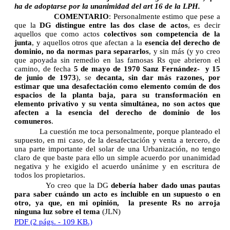
ha de adoptarse por la unanimidad del art 16 de la LPH.
COMENTARIO
: Personalmente estimo que pese a
que la
DG distingue entre las dos clase de actos
, es decir
aquellos que como actos
colectivos son competencia de la
junta
, y aquellos otros que afectan a la
esencia del derecho de
dominio, no da normas para separarlos
, y sin más (y yo creo
que apoyada sin remedio en las famosas Rs que abrieron el
camino, de fecha
5 de mayo de 1970 Sanz Fernández-
y 15
de junio de 1973
), se
decanta, sin dar más razones, por
estimar que una desafectación como elemento común de dos
espacios de la planta baja, para su transformación en
elemento privativo y su venta simultánea, no son actos que
afecten a la esencia del derecho de dominio de los
comuneros
.
La cuestión me toca personalmente, porque planteado el
supuesto, en mi caso, de la desafectación y venta a tercero, de
una parte importante del solar de una Urbanización, no tengo
claro de que baste para ello un simple acuerdo por unanimidad
negativa y he exigido el acuerdo unánime y en escritura de
todos los propietarios.
Yo creo que la DG
debería haber dado unas pautas
para saber cuándo un acto es incluible en un supuesto o en
otro, ya que, en mi opinión,
la presente Rs no arroja
ninguna luz sobre el tema
(JLN)
PDF (2 págs. - 109 KB.)