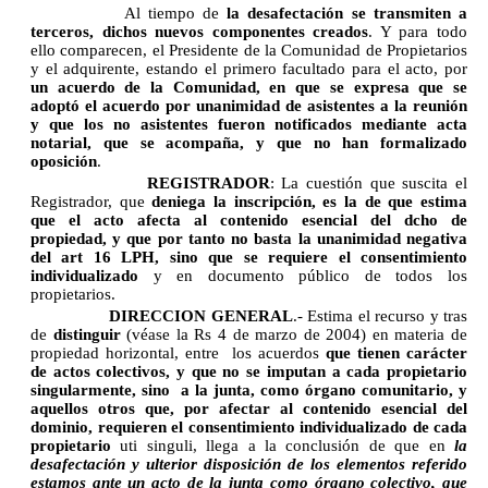
Al tiempo de
la desafectación se transmiten a
terceros, dichos nuevos componentes creados
. Y para todo
ello comparecen, el Presidente de la Comunidad de Propietarios
y el adquirente, estando el primero facultado para el acto, por
un acuerdo de la Comunidad, en que se expresa que se
adoptó el acuerdo por unanimidad de asistentes a la reunión
y que los no asistentes fueron notificados mediante acta
notarial, que se acompaña, y que no han formalizado
oposición
.
REGISTRADOR
: La cuestión que suscita el
Registrador, que
deniega la inscripción, es la de que estima
que el acto afecta al contenido esencial del dcho de
propiedad, y que por tanto no basta la unanimidad negativa
del art 16 LPH, sino que se requiere el consentimiento
individualizado
y en documento público de todos los
propietarios.
DIRECCION GENERAL
.- Estima el recurso y tras
de
distinguir
(véase la Rs 4 de marzo de 2004) en materia de
propiedad horizontal, entre
los acuerdos
que tienen carácter
de actos colectivos, y que no se imputan a cada propietario
singularmente, sino
a la junta, como órgano comunitario, y
aquellos otros que, por afectar al contenido esencial del
dominio, requieren el consentimiento individualizado de cada
propietario
uti singuli, llega a la conclusión de que en
la
desafectación y ulterior disposición de los elementos referido
estamos ante un acto de la junta como órgano colectivo, que