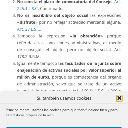
No consta el plazo de convocatoria del Consejo
.
Art.
245.1 L.S.C
. Confirmado.
No es inscribible del objeto social
las expresiones
«disfrute»
por no reflejar actividad mercantil alguna.
Art. 23 L.S.C.
Tampoco la expresión
«la obtención»
porque
referida a las concesiones administrativas, es medio
de conseguir el objeto, pero no objeto social. Art.
178.2 R.R.M.
Igualmente tampoco
las facultades de la junta sobre
enajenación de activos sociales por valor superior al
millón de euros
, porque es competencia del órgano
de administración, salvo que se trate de un activo
esencial, lo que no consta. Art. 160 f) L.S.C. y 209 y
234 L.S.C.
Confirmado.
Sí, también usamos cookies
Principalmente usamos las cookies para que todo funcione bien y para
La sociedad recurre y alega que en la escritura ya se dice
estadísticas propias de la web.
que la actividad principal es la que corresponde al CNAE
señalado.