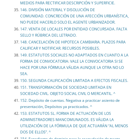
MEDIOS PARA RECTIFICAR DESCRIPCIÓN Y SUPERFICIE.
146. DIVISIÓN MATERIAL Y DISOLUCIÓN DE
COMUNIDAD. CONCRECIÓN DE UNA AFECCIÓN URBANÍSTICA,
NO PUEDE HACERLO SOLO EL AGENTE URBANIZADOR.
147. VENTA DE LOCALES POR ENTIDAD CONCURSADA. FALTA
SELLO Y RÚBRICA DEL LETRADO.
148. CANCELACIÓN DE HIPOTECA CAMBIARIA. PLAZOS PARA
CALIFICAR Y NOTIFICAR. RECURSOS POSIBLES.
149. ESTATUTOS SOCIALES NO ADAPTADOS EN CUANTO A LA
FORMA DE CONVOCATORIA: VALE LA CONVOCATORIA SI SE
HACE POR UNA FÓRMULA VÁLIDA AUNQUE LA OTRA NO LO
SEA.
150. SEGUNDA CALIFICACIÓN LIMITADA A EFECTOS FISCALES.
151. TRANSFORMACIÓN DE SOCIEDAD LIMITADA EN
SOCIEDAD CIVIL. OBJETO SOCIAL CIVIL O MERCANTIL. ^
152. Depósito de cuentas. Negativa a practicar asiento de
presentación, Depósitos ya practicados. ^
153. ESTATUTOS SL. FORMA DE ACTUACIÓN DE LOS
ADMINISTRADORES MANCOMUNADOS. ES VÁLIDA LA
UTILIZACIÓN DE LA FÓRMULA DE QUE ACTUARÁN “AL MENOS
DOS DE ELLOS”. ^
154. Expediente de dominio para la reanudación de tracto.