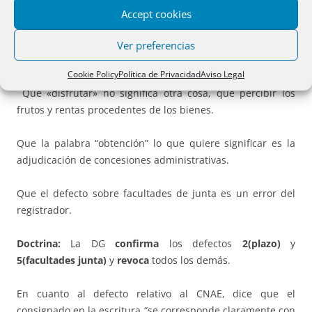
Accept cookies
Que si no se exige el orden del día para la convocatoria del
consejo, tampoco debe exigirse un plazo entre la
Ver preferencias
convocatoria y la celebración del consejo.
Cookie Policy
Política de Privacidad
Aviso Legal
Que «disfrutar» no significa otra cosa, que percibir los
frutos y rentas procedentes de los bienes.
Que la palabra “obtención” lo que quiere significar es la
adjudicación de concesiones administrativas.
Que el defecto sobre facultades de junta es un error del
registrador.
Doctrina:
La DG
confirma
los defectos
2(plazo)
y
5(facultades junta)
y
revoca
todos los demás.
En cuanto al defecto relativo al CNAE, dice que el
consignado en la escritura “se corresponde claramente con