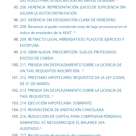
DEL PLAZO PARA LA INSCRIPCIÓN NO IMPIDE LA MISMA. ^
206. HERENCIA. REPRESENTACIÓN: JUICIO DE SUFICIENCIA SIN
SALVAR LA AUTOCONTRATACIÓN
207. HERENCIA SIN DESIGNACIÓN CLARA DE HEREDERO.
208. Renuncia al poder existiendo nota de baja provisional en el
indice de entidades de la AEAT. ^
209. RETRACTO LEGAL ARRENDATICIO. PLAZO DE EJERCICIO Y
ESCRITURA.
210. OBRA NUEVA. PRESCRIPCIÓN. SUELOS PROTEGIDOS.
EXCESO DE CABIDA
211. PRENDA SIN DESPLAZAMIENTO SOBRE LA LICENCIA DE
UN TAXI. REQUISITOS INSCRIPCIÓN. ^
212. PRESTAMO HIPOTECARIO. REQUISITOS DE LA LEY 2/2009,
DE 31 DE MARZO.
213. PRENDA SIN DESPLAZAMIENTO SOBRE LA LICENCIA DE
TAXI. REQUISITOS..^
214. EJECUCIÓN HIPOTECARIA: SOBRANTE
215. REVIVISCENCIA DE ANOTACIÓN CANCELADA
216. REDUCCIÓN DE CAPITAL PARA COMPENSAR PÉRDIDAS:
GARANTÍAS. ES NECESARIO QUE EL BALANCE SEA
AUDITADO.^
217. Rectificación de proyecto de compensación