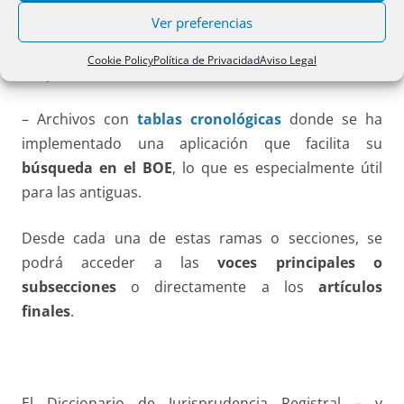
Ver preferencias
– las resoluciones del Registro de Bienes
Muebles
y
las de hipoteca mobiliaria y prenda sin
Cookie Policy
Política de Privacidad
Aviso Legal
desplazamiento
– Archivos con
tablas cronológicas
donde se ha
implementado una aplicación que facilita su
búsqueda en el BOE
, lo que es especialmente útil
para las antiguas.
Desde cada una de estas ramas o secciones, se
podrá acceder a las
voces principales o
subsecciones
o directamente a los
artículos
finales
.
El Diccionario de Jurisprudencia Registral – y