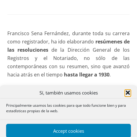
Francisco Sena Fernández, durante toda su carrera
como registrador, ha ido elaborando
resúmenes de
las resoluciones
de la Dirección General de los
Registros y el Notariado, no sólo de las
contemporáneas con su resumen, sino que avanzó
hacia atrás en el tiempo
hasta llegar a 1930
.
El diccionario tiene
cuatro ramas principales:
Sí, también usamos cookies
– las resoluciones de
Propiedad
(por su extensión
Principalmente usamos las cookies para que todo funcione bien y para
estadísticas propias de la web.
esta rama
se divide en dos
)
– las resoluciones de
Mercantil
Accept cookies