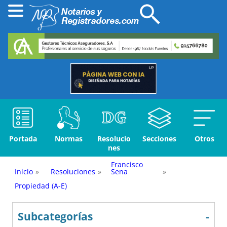
Portada
Normas
Resolucio
Secciones
Otros
nes
Francisco
Inicio
»
Resoluciones
»
Sena
»
Propiedad (A-E)
Subcategorías
-