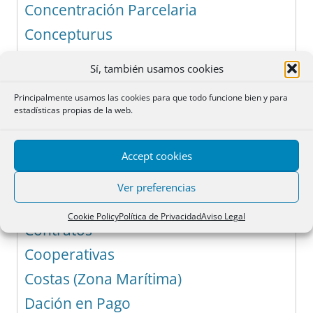
Concentración Parcelaria
Concepturus
Concesión Administrativa
Sí, también usamos cookies
Concurrencia y Prelación de Créditos
Principalmente usamos las cookies para que todo funcione bien y para
Concurso de Acreedores
estadísticas propias de la web.
Condición
Confusión de Derechos
Accept cookies
Consignación Judicial
Ver preferencias
Contador-Partidor
Cookie Policy
Política de Privacidad
Aviso Legal
Contratos
Cooperativas
Costas (Zona Marítima)
Dación en Pago