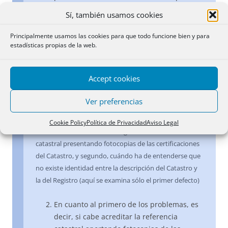
conste haber recaído sentencia de
Sí, también usamos cookies
conformidad con él, lo aportado no tiene
consideración de documento público y no
Principalmente usamos las cookies para que todo funcione bien y para
estadísticas propias de la web.
puede fundar ningún asiento registral (cfr.
artículo 3 de la Ley Hipotecaria).
Accept cookies
14 octubre 2006
Ver preferencias
Ineficacia registral de la fotocopia
.- 1. Los dos temas
que se plantean en el presente recurso son: el primero,
Cookie Policy
Política de Privacidad
Aviso Legal
si cabe hacer constar en el Registro la referencia
catastral presentando fotocopias de las certificaciones
del Catastro, y segundo, cuándo ha de entenderse que
no existe identidad entre la descripción del Catastro y
la del Registro (aquí se examina sólo el primer defecto)
En cuanto al primero de los problemas, es
decir, si cabe acreditar la referencia