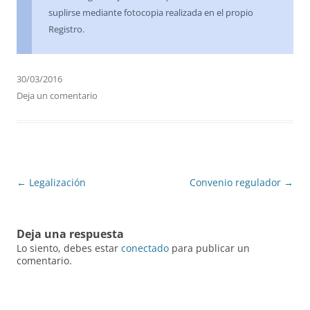
suplirse mediante fotocopia realizada en el propio
Registro.
30/03/2016
Deja un comentario
Navegación
←
Legalización
Convenio regulador
→
de
entradas
Deja una respuesta
Lo siento, debes estar
conectado
para publicar un
comentario.