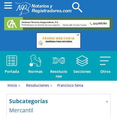
Portada
Normas
Resolucio
Secciones
Otros
nes
Inicio
»
Resoluciones
»
Francisco Sena
Subcategorías
-
Mercantil