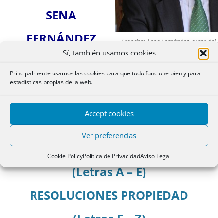
SENA
FERNÁNDEZ
Francisco Sena Fernández, autor del 
Sí, también usamos cookies
Jurisprudencia Registra
Principalmente usamos las cookies para que todo funcione bien y para
estadísticas propias de la web.
IR A LA PORTADA DE
JURISPRUDENCIA REGISTRAL
Accept cookies
Ver preferencias
RESOLUCIONES PROPIEDAD
Cookie Policy
Política de Privacidad
Aviso Legal
(Letras A – E)
RESOLUCIONES PROPIEDAD