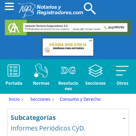
Portada
Normas
Resolucio
Secciones
Otros
nes
Inicio
»
Secciones
»
Consumo y Derecho
Subcategorías
-
Informes Periódicos CyD.