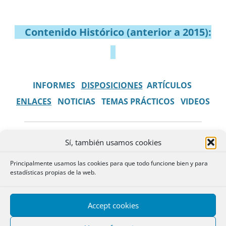
Contenido Histórico (anterior a 2015):
INFORMES
DISPOSICIONES
ARTÍCULOS
ENLACES
NOTICIAS
TEMAS PRÁCTICOS
VIDEOS
Sí, también usamos cookies
En esta sección se publica (desde
2015):
Principalmente usamos las cookies para que todo funcione bien y para
estadísticas propias de la web.
Informes mensuales CyD
Coordinador:
Carlos Ballugera
Accept cookies
Podrá encontrar textos
Gómez
,
Doctor en Derecho y
sobre novedades legislativas,
Registrador