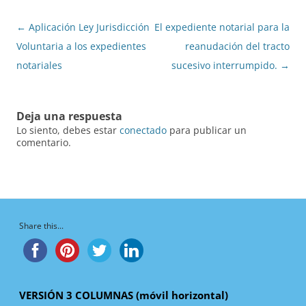
Navegación
←
Aplicación Ley Jurisdicción
El expediente notarial para la
de
Voluntaria a los expedientes
reanudación del tracto
entradas
notariales
sucesivo interrumpido.
→
Deja una respuesta
Lo siento, debes estar
conectado
para publicar un
comentario.
Share this...
VERSIÓN 3 COLUMNAS (móvil horizontal)