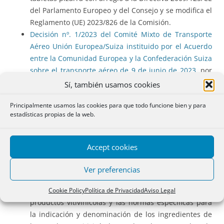
del Parlamento Europeo y del Consejo y se modifica el
Reglamento (UE) 2023/826 de la Comisión.
Decisión nº. 1/2023 del Comité Mixto de Transporte
Aéreo Unión Europea/Suiza instituido por el Acuerdo
entre la Comunidad Europea y la Confederación Suiza
sobre el transporte aéreo de 9 de junio de 2023,
por
la que se sustituye el anexo del Acuerdo entre la
Sí, también usamos cookies
Comunidad Europea y la Confederación Suiza sobre
Principalmente usamos las cookies para que todo funcione bien y para
el transporte aéreo [2023/1459].
estadísticas propias de la web.
Reglamento Delegado (UE) 2023/1606 de la Comisión
de 30 de mayo de 2023,
por el que se modifica el
Reglamento Delegado (UE) 2019/33, en lo que atañe a
Accept cookies
determinadas disposiciones relativas a las
denominaciones de origen protegidas y las
Ver preferencias
indicaciones geográficas protegidas del vino y a la
presentación de las indicaciones obligatorias para los
Cookie Policy
Política de Privacidad
Aviso Legal
productos vitivinícolas y las normas específicas para
la indicación y denominación de los ingredientes de