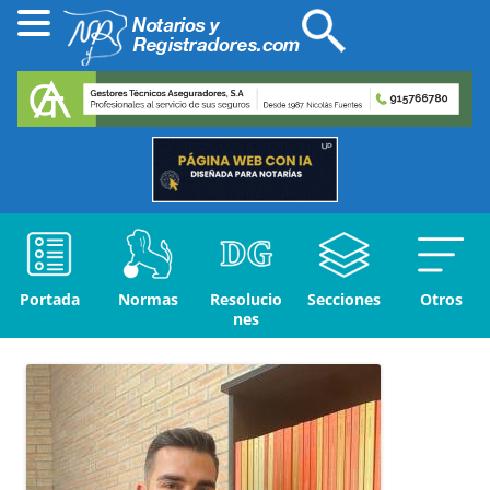
Portada
Normas
Resolucio
Secciones
Otros
nes