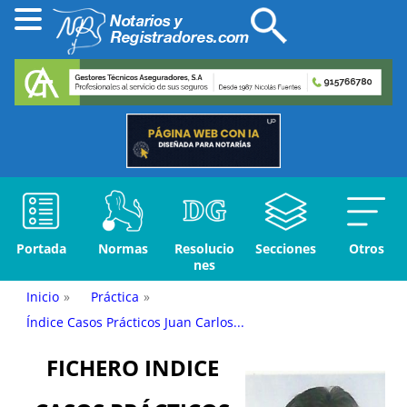
Portada
Normas
Resolucio
Secciones
Otros
nes
Inicio
»
Práctica
»
Índice Casos Prácticos Juan Carlos...
FICHERO INDICE