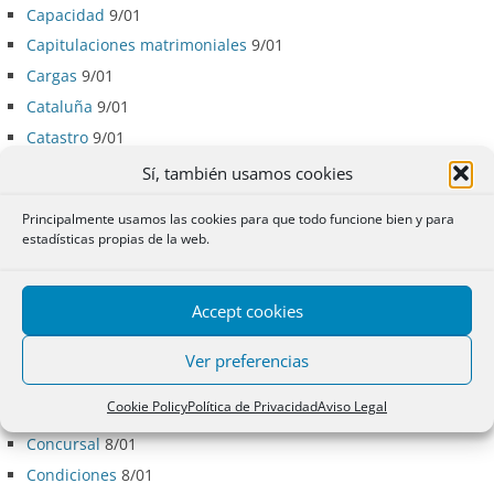
Capacidad
9/01
Capitulaciones matrimoniales
9/01
Cargas
9/01
Cataluña
9/01
Catastro
9/01
Causa
8/01
Sí, también usamos cookies
Censos
8/01
Principalmente usamos las cookies para que todo funcione bien y para
Cesión
8/01
estadísticas propias de la web.
Cláusula penal
8/01
Colaboración Notarios – Registradores
8/01
Accept cookies
Compraventa
8/01
Comunidad
8/01
Ver preferencias
Comunidades especiales
8/01
Cookie Policy
Política de Privacidad
Aviso Legal
Concesiones administrativas
8/01
Concursal
8/01
Condiciones
8/01