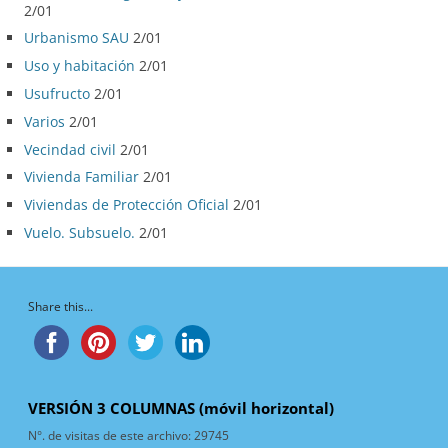
2/01
Urbanismo SAU
2/01
Uso y habitación
2/01
Usufructo
2/01
Varios
2/01
Vecindad civil
2/01
Vivienda Familiar
2/01
Viviendas de Protección Oficial
2/01
Vuelo. Subsuelo.
2/01
Share this...
VERSIÓN 3 COLUMNAS (móvil horizontal)
N°. de visitas de este archivo:
29745