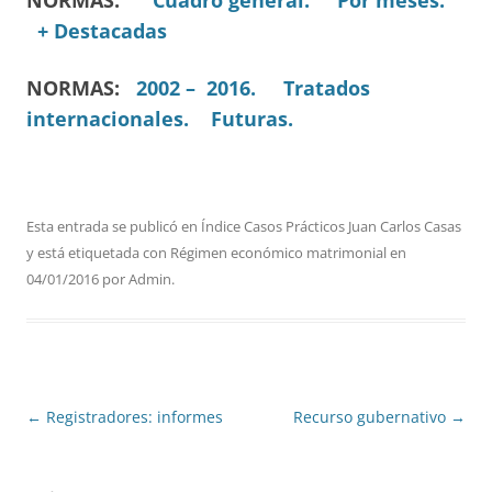
NORMAS:
Cuadro general.
Por meses.
+ Destacadas
NORMAS:
2002 – 2016.
Tratados
internacionales.
Futuras.
Esta entrada se publicó en
Índice Casos Prácticos Juan Carlos Casas
y está etiquetada con
Régimen económico matrimonial
en
04/01/2016
por
Admin
.
Navegación
←
Registradores: informes
Recurso gubernativo
→
de
entradas