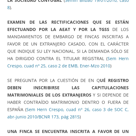
LA SOCIEDAD CONYUGAL
(
Semin Bilbao 19/01/2010, caso
8
).
EXAMEN DE LAS RECTIFICACIONES QUE SE ESTÁN
EFECTUANDO POR LA AEAT Y POR LA TGSS
DE LOS
MANDAMIENTOS DE EMBARGO DE FINCAS INSCRITAS A
FAVOR DE UN EXTRANJERO CASADO, CON EL CARÁCTER
QUE INDIQUE SU LEY NACIONAL, SI LA DEMANDA SÓLO SE
HA DIRIGIDO CONTRA EL TITULAR REGISTRAL (
Sem Hern
Crespo, cuad nº 25, caso 2 de EMB, Ener-Mzo 2010
)
SE PREGUNTA POR LA CUESTIÓN DE EN Q
UÉ REGISTRO
DEBEN INSCRIBIRSE LAS CAPITULACIONES
MATRIMONIALES DE LOS EXTRANJEROS
Y SI DEPENDE DE
HABER CONTRAÍDO MATRIMONIO DENTRO O FUERA DE
ESPAÑA (
Sem Hern Crespo, cuad nº 26, caso 3 de SOC C,
abr-junio 2010/BCNR 173, pág 2815
)
UNA FINCA SE ENCUENTRA INSCRITA A FAVOR DE UN