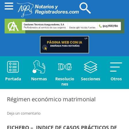
Portada
Normas
Resolucio
Secciones
Otros
nes
Régimen económico matrimonial
Deja un comentario
FICHERO – INDICE DE CASOS PRÁCTICOS DE