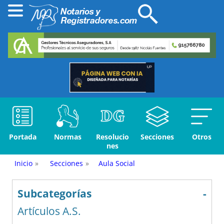
Portada
Normas
Resolucio
Secciones
Otros
nes
Inicio
»
Secciones
»
Aula Social
Subcategorías
-
Artículos A.S.