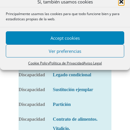
Sí, también usamos cookies
Principalmente usamos las cookies para que todo funcione bien y para
COLECTIVO
CONTENIDO
estadísticas propias de la web.
Sección de Isidoro Lora
Discapacidad
Accept cookies
Tamayo
Ver preferencias
Discapacidad
Testamento en intervalo
Cookie Policy
Política de Privacidad
Aviso Legal
lúcido
Discapacidad
Legado condicional
Discapacidad
Sustitución ejemplar
Discapacidad
Partición
Discapacidad
Contrato de alimentos.
Vitalicio.