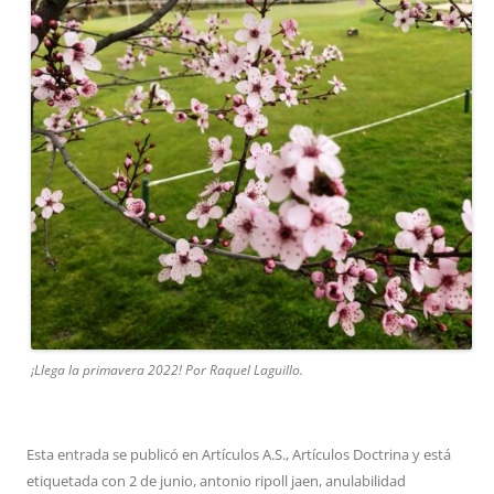
¡Llega la primavera 2022! Por Raquel Laguillo.
Esta entrada se publicó en
Artículos A.S.
,
Artículos Doctrina
y está
etiquetada con
2 de junio
,
antonio ripoll jaen
,
anulabilidad