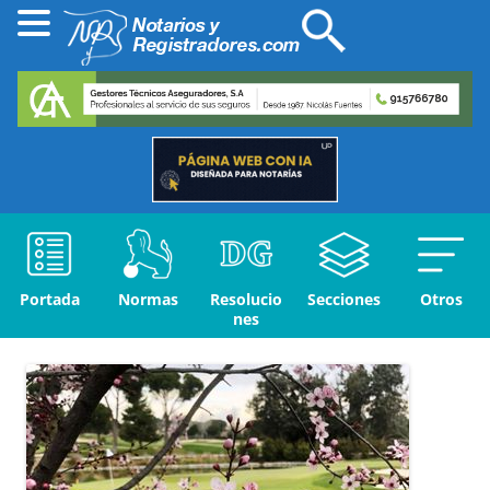
Portada
Normas
Resolucio
Secciones
Otros
nes