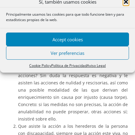
Sí, también usamos cookies
referencia, aunque no directa, a ello.
Principalmente usamos las cookies para que todo funcione bien y para
La legitimación está regulada en el
art. 1302
en relación
estadísticas propias de la web.
con el
1301
de los que resulta:
Accept cookies
Que asiste la acción a la persona con discapacidad,
con apoyos o sin ellos, prescindiendo, en la
Ver preferencias
contratación, de las medidas de apoyo cuando fueren
precisas. ¿Significa ello que, si las medidas no son
Cookie Policy
Política de Privacidad
Aviso Legal
precisas, se priva a esa persona del ejercicio de otras
acciones? Sin duda la respuesta es negativa y le
asisten las acciones de nulidad y rescisorias, así como
una posible modalidad de las que derivan del
enriquecimiento sin causa por injusto (causa torpe).
Concreto: si las medidas no son precisas, la acción de
anulabilidad no puede prosperar, otras acciones sí;
insistiré sobre ello.
Que asiste la acción a los herederos de la persona
con discapacidad, siempre que la acción este viva, no