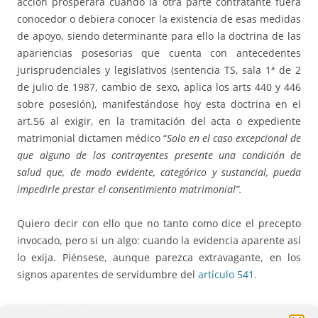
acción prosperará cuando la otra parte contratante fuera
conocedor o debiera conocer la existencia de esas medidas
de apoyo, siendo determinante para ello la doctrina de las
apariencias posesorias que cuenta con antecedentes
jurisprudenciales y legislativos (sentencia TS, sala 1ª de 2
de julio de 1987, cambio de sexo, aplica los arts 440 y 446
sobre posesión), manifestándose hoy esta doctrina en el
art.56 al exigir, en la tramitación del acta o expediente
matrimonial dictamen médico “
Solo en el caso excepcional de
que alguno de los contrayentes presente una condición de
salud que, de modo evidente, categórico y sustancial, pueda
impedirle prestar el consentimiento matrimonial”.
Quiero decir con ello que no tanto como dice el precepto
invocado, pero si un algo: cuando la evidencia aparente así
lo exija. Piénsese, aunque parezca extravagante, en los
signos aparentes de servidumbre del
artículo 541
.
3.- Legitimación procesal y acciones:
Se ha hecho ya una