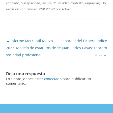
contrato
,
discapacidad
,
ley 8/2021
,
nulidad contrato
,
raquel laguillo
,
rescision contrato
en
22/03/2022
por
Admin
.
Navegación
←
Informe Mercantil Marzo
Separata del Fichero-Índice
de
2022. Modelo de estatutos de
de Juan Carlos Casas: Febrero
entradas
sociedad profesional.
2022
→
Deja una respuesta
Lo siento, debes estar
conectado
para publicar un
comentario.