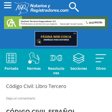
Portada
Normas
Resolucio
Secciones
Otros
nes
Código Civil: Libro Tercero
Deja un comentario
CÓDIGO CIVIL
ESPAÑOL