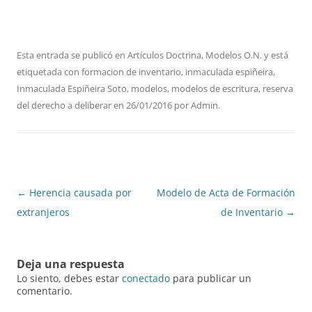
Esta entrada se publicó en
Artículos Doctrina
,
Modelos O.N.
y está
etiquetada con
formacion de inventario
,
inmaculada espiñeira
,
Inmaculada Espiñeira Soto
,
modelos
,
modelos de escritura
,
reserva
del derecho a deliberar
en
26/01/2016
por
Admin
.
Navegación
←
Herencia causada por
Modelo de Acta de Formación
de
extranjeros
de Inventario
→
entradas
Deja una respuesta
Lo siento, debes estar
conectado
para publicar un
comentario.