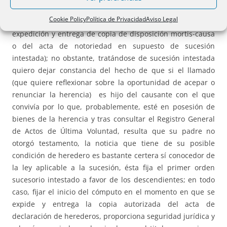
bienes hereditarios,
debe computarse desde la entrega de
Cookie Policy
Política de Privacidad
Aviso Legal
la copia autorizada del título sucesorio
(fecha de
expedición y entrega de copia de disposición mortis-causa
o del acta de notoriedad en supuesto de sucesión
intestada); no obstante, tratándose de sucesión intestada
quiero dejar constancia del hecho de que si el llamado
(que quiere reflexionar sobre la oportunidad de acepar o
renunciar la herencia) es hijo del causante con el que
convivía por lo que, probablemente, esté en posesión de
bienes de la herencia y tras consultar el Registro General
de Actos de Última Voluntad, resulta que su padre no
otorgó testamento, la noticia que tiene de su posible
condición de heredero es bastante certera sí conocedor de
la ley aplicable a la sucesión, ésta fija el primer orden
sucesorio intestado a favor de los descendientes; en todo
caso, fijar el inicio del cómputo en el momento en que se
expide y entrega la copia autorizada del acta de
declaración de herederos, proporciona seguridad jurídica y