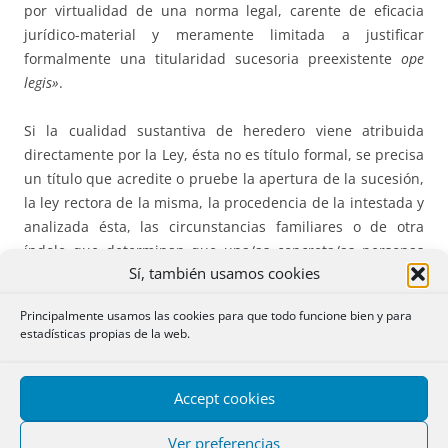
por virtualidad de una norma legal, carente de eficacia
jurídico-material y meramente limitada a justificar
formalmente una titularidad sucesoria preexistente
ope
legis»
.
Si la cualidad sustantiva de heredero viene atribuida
directamente por la Ley, ésta no es título formal, se precisa
un título que acredite o pruebe la apertura de la sucesión,
la ley rectora de la misma, la procedencia de la intestada y
analizada ésta, las circunstancias familiares o de otra
índole que determinan que una/as concreta/as personas
Sí, también usamos cookies
sean preferentes a otra/as, designándolas con las
circunstancias y datos que sean precisos para su debida
Principalmente usamos las cookies para que todo funcione bien y para
identificación.
estadísticas propias de la web.
Por ello, me refiero al llamado con delación (tener certeza o
conocimiento de su concreto ofrecimiento o delación
Accept cookies
hereditaria) y por consiguiente, a mi juicio, el plazo de
Ver preferencias
treinta días naturales, teniendo el llamado posesión de los