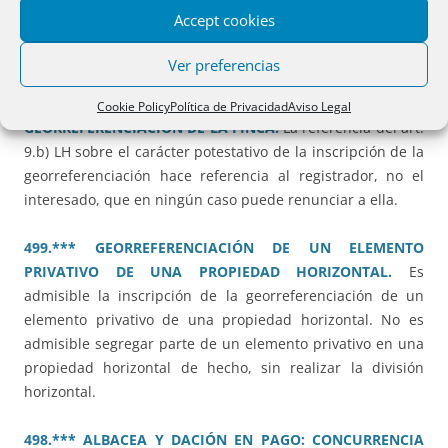
Legado de usufructo vitalicio sobre una vivienda ganancial
Accept cookies
imputable a la cuota legitimaria y en el exceso al tercio de
mejora y libre disposición.
Ver preferencias
506.*** OBRA NUEVA E INSCRIPCIÓN DE LA
Cookie Policy
Política de Privacidad
Aviso Legal
GEORREFERENCIACIÓN DE LA FINCA.
La referencia del art.
9.b) LH sobre el carácter potestativo de la inscripción de la
georreferenciación hace referencia al registrador, no el
interesado, que en ningún caso puede renunciar a ella.
499.*** GEORREFERENCIACIÓN DE UN ELEMENTO
PRIVATIVO DE UNA PROPIEDAD HORIZONTAL.
Es
admisible la inscripción de la georreferenciación de un
elemento privativo de una propiedad horizontal. No es
admisible segregar parte de un elemento privativo en una
propiedad horizontal de hecho, sin realizar la división
horizontal.
498.*** ALBACEA Y DACIÓN EN PAGO: CONCURRENCIA