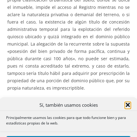
el inmueble, impide el acceso al Registro mientras no se
aclare la naturaleza privativa o demanial del terreno, o si
fuera el caso, la existencia de algún título de concesión
administrativa temporal para la explotación del referido
quiosco ubicado y quizá integrado en el dominio público
municipal. La alegación de la recurrente sobre la supuesta
«posesión del bien privado de forma pacífica, continua y
pública durante casi 100 años», no puede ser estimada,
pues ni consta acreditado tal extremo, y caso de estarlo,
tampoco sería título hábil para adquirir por prescripción la
propiedad de una porción del dominio público que, por su
propia naturaleza, es imprescriptible.
508.*** LIQUIDACIÓN DE LA SOCIEDAD DE GANANCIALES
Sí, también usamos cookies
SIN QUE HAYA CONCURRIDO LA SEGUNDA ESPOSA DEL
CAUSANTE.
Es necesaria la intervención de la viuda en la
Principalmente usamos las cookies para que todo funcione bien y para
estadísticas propias de la web.
liquidación la sociedad conyugal del matrimonio anterior
de su causante, aunque el testador haya dispuesto de un