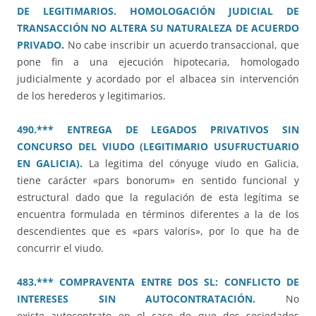
DE LEGITIMARIOS. HOMOLOGACIÓN JUDICIAL DE
TRANSACCIÓN NO ALTERA SU NATURALEZA DE ACUERDO
PRIVADO
.
No cabe inscribir un acuerdo transaccional, que
pone fin a una ejecución hipotecaria, homologado
judicialmente y acordado por el albacea sin intervención
de los herederos y legitimarios.
490.*** ENTREGA DE LEGADOS PRIVATIVOS SIN
CONCURSO DEL VIUDO (LEGITIMARIO USUFRUCTUARIO
EN GALICIA).
La legitima del cónyuge viudo en Galicia,
tiene carácter «pars bonorum» en sentido funcional y
estructural dado que la regulación de esta legítima se
encuentra formulada en términos diferentes a la de los
descendientes que es «pars valoris», por lo que ha de
concurrir el viudo.
483.*** COMPRAVENTA ENTRE DOS SL: CONFLICTO DE
INTERESES SIN AUTOCONTRATACIÓN.
No
existe autocontrato en el caso de que dos sociedades