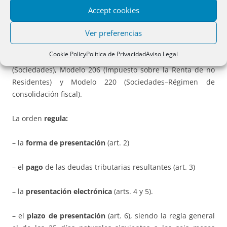
Accept cookies
a)
Declaraciones
: Modelo 200 (modelo general) y Modelo
Ver preferencias
220 (para grupos fiscales).
Cookie Policy
Política de Privacidad
Aviso Legal
b
) Documentos de ingreso o devolución
: Modelo 200
(Sociedades), Modelo 206 (Impuesto sobre la Renta de no
Residentes) y Modelo 220 (Sociedades–Régimen de
consolidación fiscal).
La orden
regula:
– la
forma de presentación
(art. 2)
– el
pago
de las deudas tributarias resultantes (art. 3)
– la
presentación electrónica
(arts. 4 y 5).
– el
plazo de presentación
(art. 6), siendo la regla general