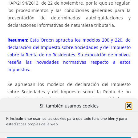
HAP/2194/2013, de 22 de noviembre, por la que se regulan
los procedimientos y las condiciones generales para la
presentación de determinadas autoliquidaciones y
declaraciones informativas de naturaleza tributaria.
Resumen:
Esta Orden aprueba los modelos 200 y 220, de
declaración del Impuesto sobre Sociedades y del Impuesto
sobre la Renta de no Residentes. Su exposición de motivos
reseña las novedades normativas respecto a estos
impuestos.
Se aprueban los modelos de declaración del Impuesto
sobre Sociedades y del Impuesto sobre la Renta de no
Residentes (establecimientos permanentes y entidades en
Sí, también usamos cookies
régimen de atribución de rentas constituidas en el
extranjero con presencia en territorio español) y sus
Principalmente usamos las cookies para que todo funcione bien y para
documentos de ingreso o devolución, para los períodos
estadísticas propias de la web.
impositivos iniciados entre el 1 de enero y el 31 de
diciembre de 2018, consistentes en: