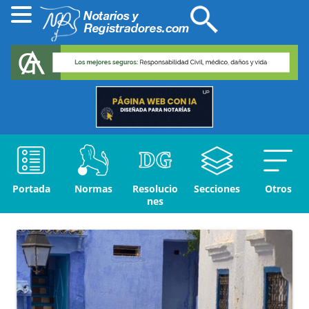
Portada
Normas
Resolucio
Secciones
Otros
nes