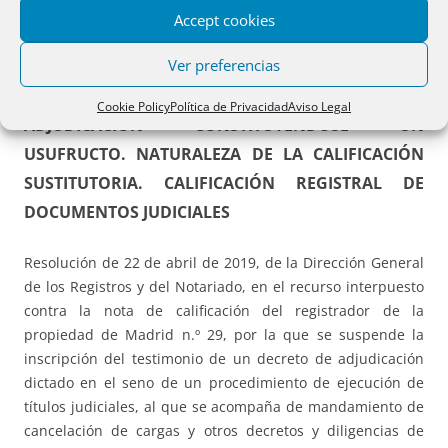
Accept cookies
PDF (BOE-A-2019-7055 – 8
págs.
– 252
KB
)
Otros formatos
Ver preferencias
176.* ADICIÓN A TESTIMONIO DE DECRETO DE
Cookie Policy
Política de Privacidad
Aviso Legal
ADJUDICACIÓN CONSTITUYÉNDOSE UN
USUFRUCTO. NATURALEZA DE LA CALIFICACIÓN
SUSTITUTORIA. CALIFICACIÓN REGISTRAL DE
DOCUMENTOS JUDICIALES
Resolución de 22 de abril de 2019, de la Dirección General
de los Registros y del Notariado, en el recurso interpuesto
contra la nota de calificación del registrador de la
propiedad de Madrid n.º 29, por la que se suspende la
inscripción del testimonio de un decreto de adjudicación
dictado en el seno de un procedimiento de ejecución de
títulos judiciales, al que se acompaña de mandamiento de
cancelación de cargas y otros decretos y diligencias de