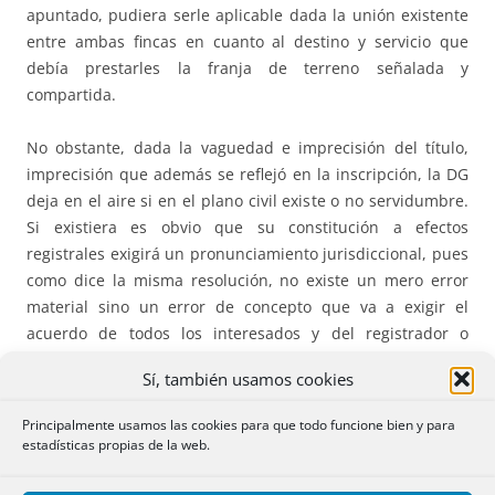
apuntado, pudiera serle aplicable dada la unión existente
entre ambas fincas en cuanto al destino y servicio que
debía prestarles la franja de terreno señalada y
compartida.
No obstante, dada la vaguedad e imprecisión del título,
imprecisión que además se reflejó en la inscripción, la DG
deja en el aire si en el plano civil existe o no servidumbre.
Si existiera es obvio que su constitución a efectos
registrales exigirá un pronunciamiento jurisdiccional, pues
como dice la misma resolución, no existe un mero error
material sino un error de concepto que va a exigir el
acuerdo de todos los interesados y del registrador o
resolución judicial. Y todo lo dicho con independencia de
Sí, también usamos cookies
que la servidumbre pueda existir extrarregistralmente, si
sus signos de servidumbre aparente son ostensibles e
Principalmente usamos las cookies para que todo funcione bien y para
indubitados, lo que le otorgaría una publicidad similar o
estadísticas propias de la web.
incluso superior a la inscripción. (MGV)