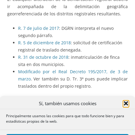
ir acompañada de la delimitación geográfica
georreferenciada de los distritos registrales resultantes.
R. 7 de julio de 2017
: DGRN interpreta el nuevo
segundo párrafo.
R. 5 de diciembre de 2018
: solicitud de certificación
registral de traslado denegada.
R. 31 de octubre de 2018
: inmatriculación de finca
sita en dos municipios.
Modificado por el Real Decreto 195/2017, de 3 de
marzo
. Ver también su D. Tr. 3ª pues puede implicar
traslados dentro del propio registro.
Artículo 3.°
Sí, también usamos cookies
Cuando indebidamente una finca figurase inscrita en un
Principalmente usamos las cookies para que todo funcione bien y para
Ayuntamiento o Sección distinto del que le correspondiere,
estadísticas propias de la web.
dentro del mismo Registro, el interesado podrá solicitar del
Registrador la traslación del asiento o asientos, acompañando