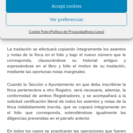
a la petición el título inscrito y certificación administrativa que
Accept cookies
acredite el hecho. Si el Registrador estimase justificada la
traslación, la efectuará, sin más trámites que comunicar la
Ver preferencias
solicitud a los restantes interesados a quienes pueda afectar la
traslación, si los hubiere, consignando las oportunas notas de
referencia en los asientos trasladados y en los que
Cookie Policy
Política de Privacidad
Aviso Legal
nuevamente practique.
La traslación se efectuará copiando íntegramente los asientos
y notas de la finca en el folio y bajo el nuevo número que le
corresponda, clausurándose su historial antiguo y
expresándose en el libro y folio el motivo de su traslación,
mediante las oportunas notas marginales.
Cuando la Sección o Ayuntamiento en que deba inscribirse la
finca perteneciera a otro Registro, será necesaria, además, la
conformidad de ambos Registradores, y se acompañará a la
solicitud certificación literal de todos los asientos y notas de la
finca indebidamente inscrita, que se copiará íntegramente en
el folio que corresponda, extendiéndose igualmente las
diligencias prevenidas en el párrafo anterior.
En todos los casos se practicarán las operaciones que fueren