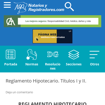
Portada
Normas
Resolucio
Secciones
Otros
nes
Reglamento Hipotecario. Títulos I y II.
Deja un comentario
REGLAMENTO HIPOTECARIO