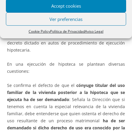
DERECHO DE USO FAMILIAR. CONSIGNACION DEL
Accept cookies
SOBRANTE.
Resolución de 8 de abril de 2015, de la
Dirección General de los Registros y del Notariado, en el
Ver preferencias
recurso interpuesto contra la nota de calificación extendida
por el registrador de la propiedad de San Cristóbal de la
Cookie Policy
Política de Privacidad
Aviso Legal
Laguna n.º 2, por la que se suspende la inscripción de un
decreto dictado en autos de procedimiento de ejecución
hipotecaria.
En una ejecución de hipoteca se plantean diversas
cuestiones:
Se confirma el defecto de que el
cónyuge titular del uso
familiar de la vivienda posterior a la hipoteca que se
ejecuta ha de ser demandado
: Señala la Dirección que si
tenemos en cuenta la especial relevancia de la vivienda
familiar, debe entenderse que quien ostenta el derecho de
uso resultante de un proceso matrimonial
ha de ser
demandado si dicho derecho de uso era conocido por la