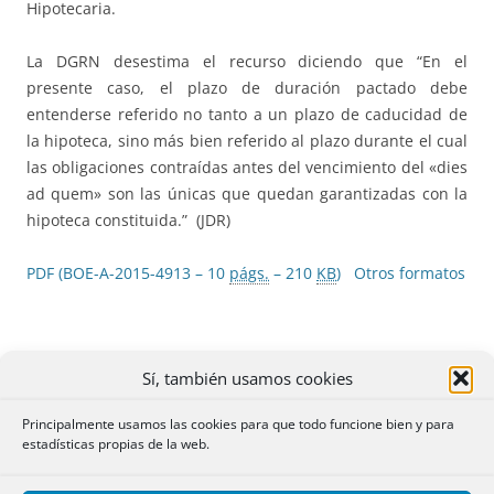
Hipotecaria.
La DGRN desestima el recurso diciendo que “En el
presente caso, el plazo de duración pactado debe
entenderse referido no tanto a un plazo de caducidad de
la hipoteca, sino más bien referido al plazo durante el cual
las obligaciones contraídas antes del vencimiento del «dies
ad quem» son las únicas que quedan garantizadas con la
hipoteca constituida.” (JDR)
PDF (BOE-A-2015-4913 – 10
págs.
– 210
KB
)
Otros formatos
Sí, también usamos cookies
132.
Ejecución judicial hipotecaria. Derecho de
uso familiar
Principalmente usamos las cookies para que todo funcione bien y para
estadísticas propias de la web.
EJECUCIÓN JUDICIAL DE HIPOTECA CON AMPLIACION.