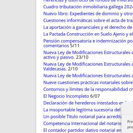
Cuadro tributación inmobiliaria gallega 2024
Nuevo libro: Expedientes de dominio y otro
Cuestiones informáticas sobre el acta de tr
La aportación a gananciales y el derecho de
La Pactada Construcción en Suelo Ajeno y el 
Pensión compensatoria e indemnización por
comentarios
5/11
Nueva Ley de Modificaciones Estructurales d
activo y pasivo.
23/10
Nueva Ley de Modificaciones Estructurales d
Valdecasas.
2/10
Nueva Ley de Modificaciones Estructurales 
Nueve cuestiones prácticas notariales sobr
Contornos y límites de la responsabilidad civ
El Negocio Incompleto
6/07
Declaración de herederos intestados en las I
La insoportable legitima sucesoria del Códig
Un posible Título notarial para acreditar la 
Pri
Competencia Internacional del notario en 
pro
El contador partidor dativo notarial en su ap