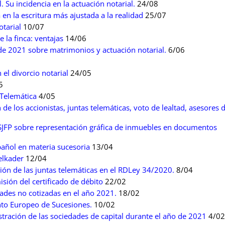
l. Su incidencia en la actuación notarial.
24/08
en la escritura más ajustada a la realidad
25/07
otarial
10/07
e la finca: ventajas
14/06
de 2021 sobre matrimonios y actuación notarial.
6/06
el divorcio notarial
24/05
5
 Telemática
4/05
de los accionistas, juntas telemáticas, voto de lealtad, asesores 
JFP sobre representación gráfica de inmuebles en documentos
pañol en materia sucesoria
13/04
elkader
12/04
ción de las juntas telemáticas en el RDLey 34/2020.
8/04
sión del certificado de débito
22/02
dades no cotizadas en el año 2021.
18/02
nto Europeo de Sucesiones.
10/02
tración de las sociedades de capital durante el año de 2021
4/02