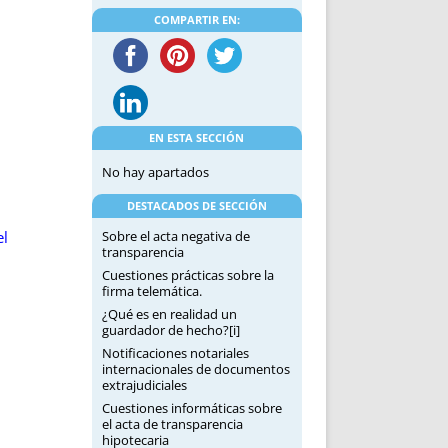
DE INICIO
PREMIO NYR
COMPARTIR EN:
VORITOS
CONVENCIONES ANUALES
A IRPF
NUEVA ETAPA
AS
POLÍTICA DE PRIVACIDAD
IJUELAS
AVISO LEGAL
POTECA
REPORTAR INCIDENCIA
EN ESTA SECCIÓN
PERES
LOGOTIPO
No hay apartados
CES
ENTREVISTAS
DESTACADOS DE SECCIÓN
SONRISA
el
Sobre el acta negativa de
ENVÍA CORREO
transparencia
CANALES DE VÍDEO
Cuestiones prácticas sobre la
firma telemática.
¿Qué es en realidad un
guardador de hecho?[i]
Notificaciones notariales
internacionales de documentos
extrajudiciales
Cuestiones informáticas sobre
el acta de transparencia
hipotecaria