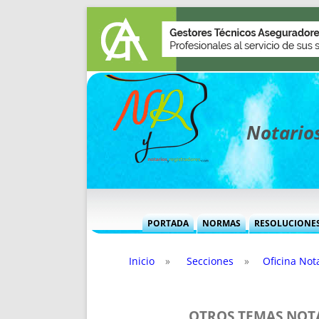
Notarios
PORTADA
NORMAS
RESOLUCIONE
MÁS USADAS (CUADRO)
INFORMES 
Inicio
»
Secciones
»
Oficina Nota
INFORMES MENSUALES
VOCES P
MÁS DESTACADAS
VOCES M
TITULARES DESDE 2002
TITULARES
OTROS TEMAS NOTA