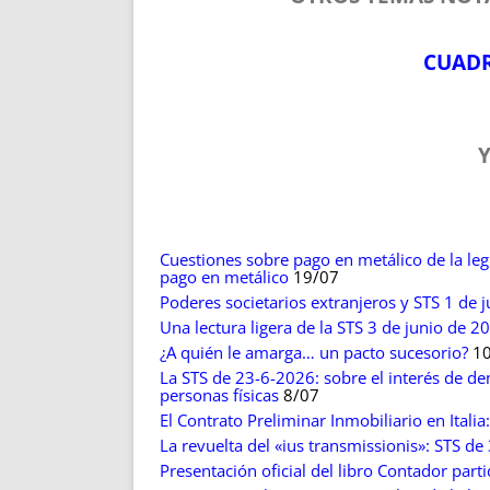
ENRIQUECIDAS
TITULARES 
NO DESESPERES
CAT
CUADR
A MANO
SUCESIONES 
FUTURAS NORMAS
GEORREFE
ALQUILE
TRI
Y
LH Y C
¿SABIA
FRANCI
Cuestiones sobre pago en metálico de la legí
BÚSQUED
pago en metálico
19/07
Poderes societarios extranjeros y STS 1 de j
Una lectura ligera de la STS 3 de junio de 
¿A quién le amarga… un pacto sucesorio?
10
La STS de 23-6-2026: sobre el interés de d
personas físicas
8/07
El Contrato Preliminar Inmobiliario en Italia
La revuelta del «ius transmissionis»: STS de
Presentación oficial del libro Contador par