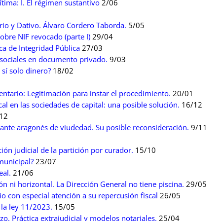
tima: I. El régimen sustantivo
2/06
io y Dativo. Álvaro Cordero Taborda.
5/05
obre NIF revocado (parte I)
29/04
a de Integridad Pública
27/03
s sociales en documento privado.
9/03
sí solo dinero?
18/02
2
entario: Legitimación para instar el procedimiento.
20/01
al en las sociedades de capital: una posible solución.
16/12
12
tante aragonés de viudedad. Su posible reconsideración.
9/11
ón judicial de la partición por curador.
15/10
 municipal?
23/07
eal.
21/06
ón ni horizontal. La Dirección General no tiene piscina.
29/05
 con especial atención a su repercusión fiscal
26/05
 la ley 11/2023.
15/05
izo. Práctica extrajudicial y modelos notariales.
25/04