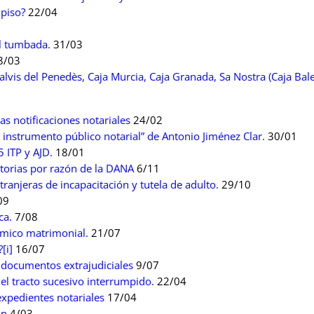
 piso?
22/04
l tumbada.
31/03
8/03
lvis del Penedès, Caja Murcia, Caja Granada, Sa Nostra (Caja Bal
las notificaciones notariales
24/02
l instrumento público notarial” de Antonio Jiménez Clar.
30/01
 ITP y AJD.
18/01
torias por razón de la DANA
6/11
anjeras de incapacitación y tutela de adulto.
29/10
09
ca.
7/08
ómico matrimonial.
21/07
[i]
16/07
e documentos extrajudiciales
9/07
del tracto sucesivo interrumpido.
22/04
 expedientes notariales
17/04
ón
4/03