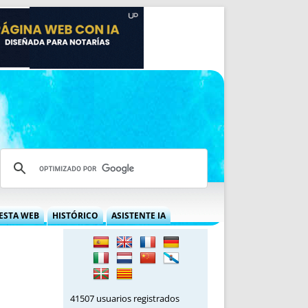
ESTA WEB
HISTÓRICO
ASISTENTE IA
A DGRN
QUÉ OFRECEMOS
 NIF
IDEARIO WEB
 LABORAL
QUIÉNES SOMOS
ÁBILES
HISTORIA
41507 usuarios registrados