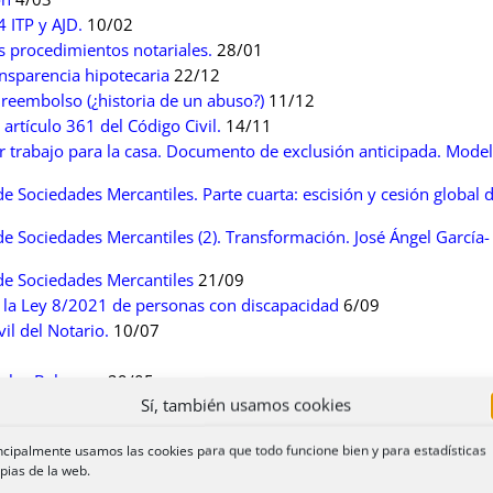
 ITP y AJD.
10/02
s procedimientos notariales.
28/01
ansparencia hipotecaria
22/12
 reembolso (¿historia de un abuso?)
11/12
artículo 361 del Código Civil.
14/11
 trabajo para la casa. Documento de exclusión anticipada. Model
e Sociedades Mercantiles. Parte cuarta: escisión y cesión global 
e Sociedades Mercantiles (2). Transformación. José Ángel García-
de Sociedades Mercantiles
21/09
e la Ley 8/2021 de personas con discapacidad
6/09
il del Notario.
10/07
slas Baleares.
29/05
Sí, también usamos cookies
o Civil
24/05
usucapión.
22/05
ncipalmente usamos las cookies para que todo funcione bien y para estadísticas
los Reglamentos (UE) 2019/1111 y 2016/1103.
12/04
pias de la web.
licación práctica.
8/04