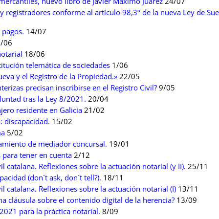
y mercantiles, nuevo libro de Javier Máximo Juárez
24/07
 y registradores conforme al artículo 98,3º de la nueva Ley de Sue
e pagos.
14/07
/06
otarial
18/06
titución telemática de sociedades
1/06
eva y el Registro de la Propiedad.»
22/05
rizas precisan inscribirse en el Registro Civil?
9/05
luntad tras la Ley 8/2021.
20/04
jero residente en Galicia
21/02
: discapacidad.
15/02
ma
5/02
amiento de mediador concursal.
19/01
s para tener en cuenta
2/12
 catalana. Reflexiones sobre la actuación notarial (y II).
25/11
acidad (don´t ask, don´t tell?).
18/11
 catalana. Reflexiones sobre la actuación notarial (I)
13/11
a cláusula sobre el contenido digital de la herencia?
13/09
021 para la práctica notarial.
8/09