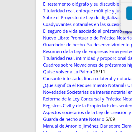
El testamento ológrafo y su discutible caduc
Titularidad real, enfoque múltiple y justos 
Sobre el Proyecto de Ley de digitalización d
Coadyuvantes notariales en las sucesiones t
El seguro de vida asociado al préstamo hipo
Nuevo Libro: Prontuario de Práctica Notari
Guardador de hecho. Su desenvolvimiento p
Resumen de la Ley de Empresas Emergente
Titularidad real, intimidad y proporcional
Cuadros sobre Novaciones de préstamos hip
Quise volver a La Palma
26/11
Causante intestado, línea colateral y notari
¿Qué significa el Requerimiento Notarial? U
Novedades Societarias de interés notarial e
Reforma de la Ley Concursal y Práctica Nota
Registros Civil y de la Propiedad: dos sente
Aspectos societarios de la Ley de creación 
Guarda de hecho ante Notario
5/09
Manual de Antonio Jiménez Clar sobre Eleme