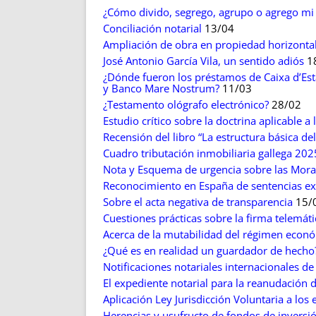
¿Cómo divido, segrego, agrupo o agrego mi
Conciliación notarial
13/04
Ampliación de obra en propiedad horizonta
José Antonio García Vila, un sentido adiós
1
¿Dónde fueron los préstamos de Caixa d’Esta
y Banco Mare Nostrum?
11/03
¿Testamento ológrafo electrónico?
28/02
Estudio crítico sobre la doctrina aplicable a 
Recensión del libro “La estructura básica de
Cuadro tributación inmobiliaria gallega 2025
Nota y Esquema de urgencia sobre las Mora
Reconocimiento en España de sentencias extr
Sobre el acta negativa de transparencia
15/
Cuestiones prácticas sobre la firma telemáti
Acerca de la mutabilidad del régimen econ
¿Qué es en realidad un guardador de hecho?
Notificaciones notariales internacionales d
El expediente notarial para la reanudación 
Aplicación Ley Jurisdicción Voluntaria a los
Herencias y usufructo de fondos de inversi