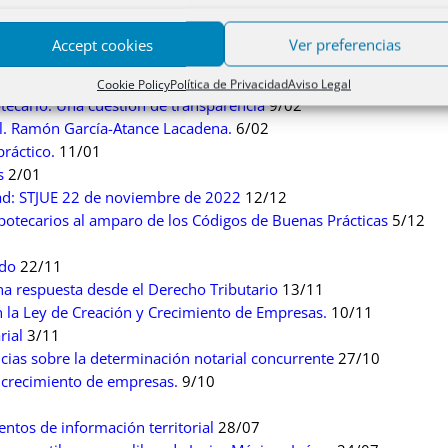
idad.
27/03
términos.
2/03
Accept cookies
Ver preferencias
e registros y notarías: Ley del Notariado y Código de Comercio.
22
ransfronterizas
15/02
Cookie Policy
Política de Privacidad
Aviso Legal
tecario: Una cuestión de transparencia
9/02
al. Ramón García-Atance Lacadena.
6/02
ráctico.
11/01
s
2/01
idad: STJUE 22 de noviembre de 2022
12/12
otecarios al amparo de los Códigos de Buenas Prácticas
5/12
ado
22/11
na respuesta desde el Derecho Tributario
13/11
n la Ley de Creación y Crecimiento de Empresas.
10/11
rial
3/11
ncias sobre la determinación notarial concurrente
27/10
y crecimiento de empresas.
9/10
ntos de información territorial
28/07