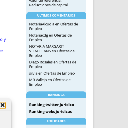
valor de referencia.
Reducciones de capital
ULTIMOS COMENTARIOS
NotariaAlcudia
en
Ofertas de
Empleo
Notariacdg
en
Ofertas de
o y
Empleo
NOTARIA MARGARIT
de
VILADECANS
en
Ofertas de
Empleo
Diego Rosales
en
Ofertas de
Empleo
silvia
en
Ofertas de Empleo
MB Vallejo
en
Ofertas de
Empleo
RANKINGS
Ranking twitter jurídico
Ranking webs jurídicas
UTILIDADES