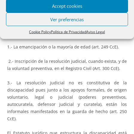
Accept cookies
4.- Vulneraria el principio de igualdad.
Ver preferencias
Son
requisitos de la discapacidad
, además de las causas
Cookie Policy
Política de Privacidad
Aviso Legal
que la determinan:
1.- La emancipación o la mayoría de edad (art. 249 CcE).
2.- Inscripción de la resolución judicial, cuando exista, y de
la voluntad preventiva, en el Registro Civil (Art. 300 CcE).
3.- La resolución judicial no es constitutiva de la
discapacidad pues junto a los apoyos formales, de origen
voluntario, legal o judicial (poderes preventivos,
autocuratela, defensor judicial y curatela), están los
informales manifestados en la guarda de hecho (art. 250
CcE).
El Estatuto Jurídico que estructura la discapacidad está