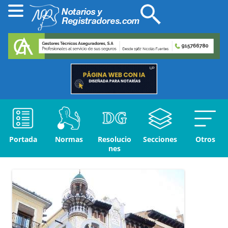
Portada
Normas
Resolucio
Secciones
Otros
nes