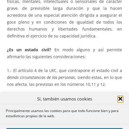
físicas, mentales, intelectuales o sensoriales de carácter
grave, de previsible larga duración y que la hacen
acreedora de una especial atención dirigida a asegurar el
goce pleno y en condiciones de igualdad de todos los
derechos humanos y libertades fundamentales, en
definitiva el ejercicio de su capacidad jurídica.
¿Es un estado civil?
En modo alguno y así permite
afirmarlo las siguientes consideraciones:
1.- El artículo 4 de la LRC, que contrapone el estado civil a
demás circunstancias de las personas
, siendo estas, en lo que
nos afecta, las previstas en los números 10,11 y 12.
2.- El estado civil se compagina mal con la publicidad
Sí, también usamos cookies
restringida de la discapacidad en todos los registros
Principalmente usamos las cookies para que todo funcione bien y para
públicos.
estadísticas propias de la web.
3.- Sería peyorativo y discriminatorio.