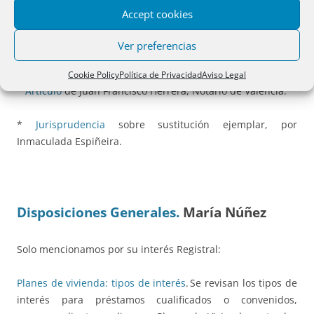
testador, los del
incapaz que no ha otorgado testamento
ni
Accept cookies
pacto sucesorio” (
art. 425-10, apartado primero
).
Ver preferencias
Ver también:
Cookie Policy
Política de Privacidad
Aviso Legal
*
Artículo
de Juan Francisco Herrera, Notario de Valencia.
*
Jurisprudencia
sobre sustitución ejemplar, por
Inmaculada Espiñeira.
Disposiciones Generales.
María Núñez
Solo mencionamos por su interés Registral:
Planes de vivienda: tipos de interés
. Se revisan los tipos de
interés para préstamos cualificados o convenidos,