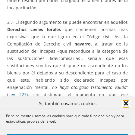
muere testada por haber otorgado testamento antes de la
incapacitación.
2º.- El segundo argumento se puede encontrar en aquellos
Derechos civiles forales
que contienen normas más
expresivas que la que figura en el Código civil. Así, la
Compilación de Derecho civil
navarro,
al tratar de la
sustitución del incapaz –que reconduce a la categoría de
las sustituciones fideicomisarias-, señala que esas
sustituciones son las que dispone un ascendiente en los
bienes por él dejados a su descendiente para el caso de
que éste, habiendo sido declarado incapaz por
enajenación mental,
no haya otorgado testamento válido
”
(
Ley 227
), sin distinguir el momento en que ese
otorgamiento hubiera tenido lugar; y el Código civil de
Sí, también usamos cookies
Cataluña
, después de señalar que la sustitución ejemplar
Principalmente usamos las cookies para que todo funcione bien y para
sólo puede ser ordenada por ascendientes de una persona
estadísticas propias de la web.
incapacitada que sea legitimaria de la misma, precisa que
esa sustitución comprende, además de los bienes del