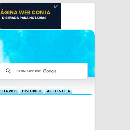
ESTA WEB
HISTÓRICO
ASISTENTE IA
A DGRN
QUÉ OFRECEMOS
 NIF
IDEARIO WEB
 LABORAL
QUIÉNES SOMOS
ÁBILES
HISTORIA