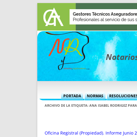
Notarios
PORTADA
NORMAS
RESOLUCIONE
MÁS USADAS (CUADRO)
INFORMES 
ARCHIVO DE LA ETIQUETA:
ANA ISABEL RODRIGEZ PAR
INFORMES MENSUALES
VOCES P
MÁS DESTACADAS
VOCES M
TITULARES DESDE 2002
TITULARES
Oficina Registral (Propiedad). Informe Junio 