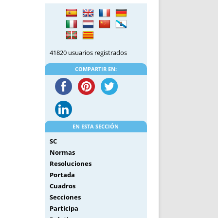
DE INICIO
PREMIO NYR
VORITOS
CONVENCIONES ANUALES
A IRPF
NUEVA ETAPA
AS
POLÍTICA DE PRIVACIDAD
41820 usuarios registrados
IJUELAS
AVISO LEGAL
POTECA
REPORTAR INCIDENCIA
COMPARTIR EN:
PERES
LOGOTIPO
CES
ENTREVISTAS
SONRISA
ENVÍA CORREO
EN ESTA SECCIÓN
CANALES DE VÍDEO
SC
Normas
Resoluciones
Portada
Cuadros
Secciones
Participa