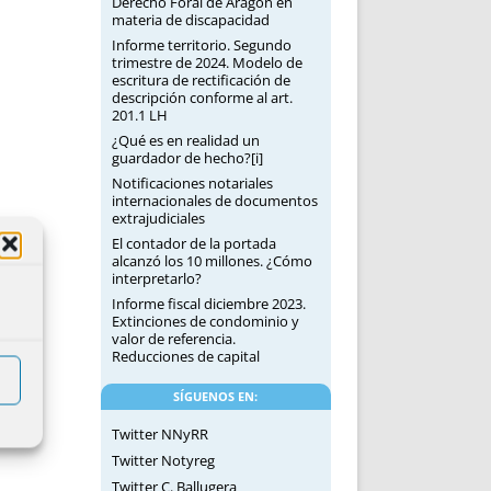
Derecho Foral de Aragón en
materia de discapacidad
Informe territorio. Segundo
trimestre de 2024. Modelo de
escritura de rectificación de
descripción conforme al art.
201.1 LH
¿Qué es en realidad un
guardador de hecho?[i]
Notificaciones notariales
internacionales de documentos
extrajudiciales
El contador de la portada
alcanzó los 10 millones. ¿Cómo
interpretarlo?
Informe fiscal diciembre 2023.
Extinciones de condominio y
valor de referencia.
Reducciones de capital
SÍGUENOS EN:
Twitter NNyRR
Twitter Notyreg
Twitter C. Ballugera