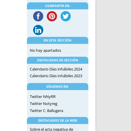
DE INICIO
PREMIO NYR
COMPARTIR EN:
VORITOS
CONVENCIONES ANUALES
A IRPF
NUEVA ETAPA
AS
POLÍTICA DE PRIVACIDAD
IJUELAS
AVISO LEGAL
POTECA
REPORTAR INCIDENCIA
EN ESTA SECCIÓN
PERES
LOGOTIPO
No hay apartados
CES
ENTREVISTAS
DESTACADOS DE SECCIÓN
SONRISA
Calendario Días inhábiles 2024
ENVÍA CORREO
Calendario Días inhábiles 2023
CANALES DE VÍDEO
SÍGUENOS EN:
Twitter NNyRR
Twitter Notyreg
Twitter C. Ballugera
DESTACADOS DE LA WEB
Sobre el acta negativa de