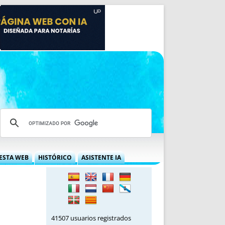
ESTA WEB
HISTÓRICO
ASISTENTE IA
A DGRN
QUÉ OFRECEMOS
 NIF
IDEARIO WEB
 LABORAL
QUIÉNES SOMOS
ÁBILES
HISTORIA
41507 usuarios registrados