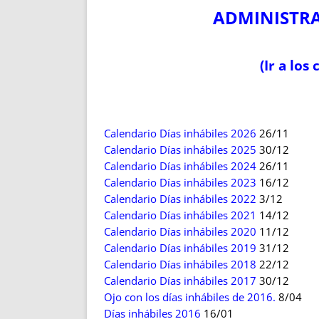
ENRIQUECIDAS
TITULARES 
ADMINISTRA
NO DESESPERES
CAT
A MANO
SUCESIONES 
FUTURAS NORMAS
GEORREFE
(Ir a los
ALQUILE
TRI
LH Y C
Calendario Días inhábiles 2026
26/11
¿SABIA
Calendario Días inhábiles 2025
30/12
FRANCI
Calendario Días inhábiles 2024
26/11
BÚSQUED
Calendario Días inhábiles 2023
16/12
Calendario Días inhábiles 2022
3/12
Calendario Días inhábiles 2021
14/12
Calendario Días inhábiles 2020
11/12
Calendario Días inhábiles 2019
31/12
Calendario Días inhábiles 2018
22/12
Calendario Días inhábiles 2017
30/12
Ojo con los días inhábiles de 2016.
8/04
Días inhábiles 2016
16/01