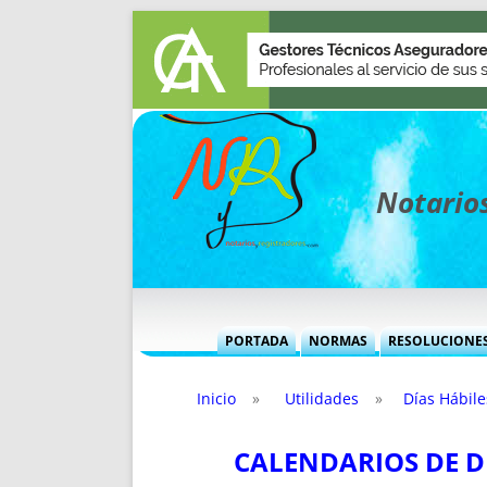
Notarios
PORTADA
NORMAS
RESOLUCIONE
MÁS USADAS (CUADRO)
INFORMES 
Inicio
»
Utilidades
»
Días Hábile
INFORMES MENSUALES
VOCES P
MÁS DESTACADAS
VOCES M
CALENDARIOS DE DÍ
TITULARES DESDE 2002
TITULARES