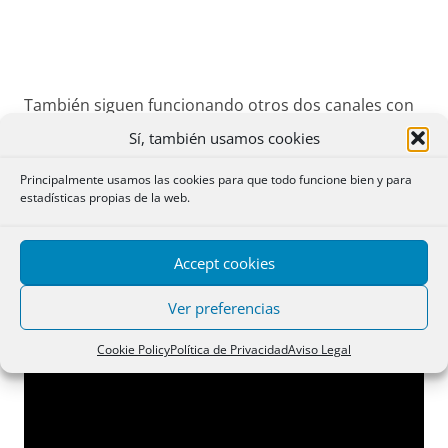
También siguen funcionando otros dos canales con
vídeos de hace unos años:
Sí, también usamos cookies
Principalmente usamos las cookies para que todo funcione bien y para
El primero se dedica a
vídeos formales
estadísticas propias de la web.
(conferencias, noticias, inauguraciones….).
Accept cookies
Ver preferencias
Cookie Policy
Política de Privacidad
Aviso Legal