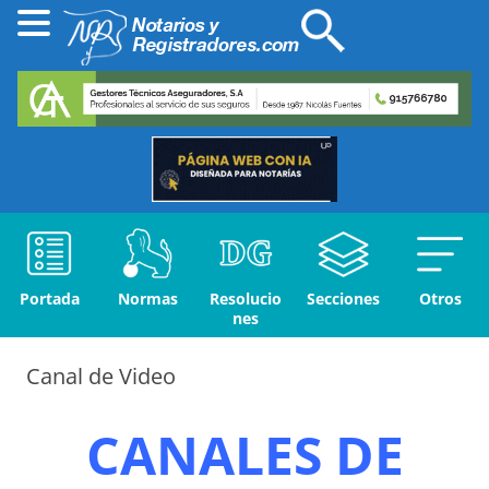
Portada
Normas
Resolucio
Secciones
Otros
nes
Canal de Video
CANALES DE