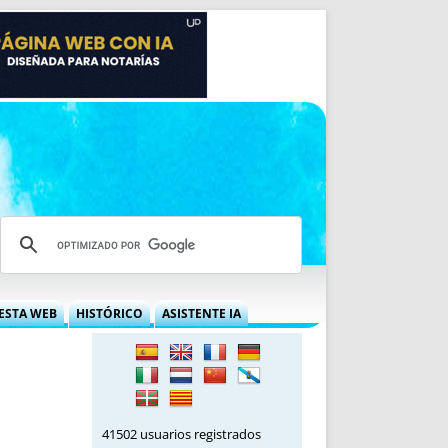
ESTA WEB
HISTÓRICO
ASISTENTE IA
A DGRN
QUÉ OFRECEMOS
 NIF
IDEARIO WEB
 LABORAL
QUIÉNES SOMOS
ÁBILES
HISTORIA
41502 usuarios registrados