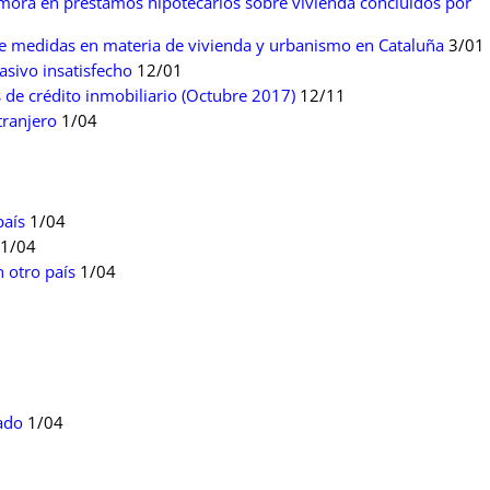
emora en préstamos hipotecarios sobre vivienda concluidos por
de medidas en materia de vivienda y urbanismo en Cataluña
3/01
sivo insatisfecho
12/01
 de crédito inmobiliario (Octubre 2017)
12/11
tranjero
1/04
país
1/04
1/04
n otro país
1/04
ado
1/04