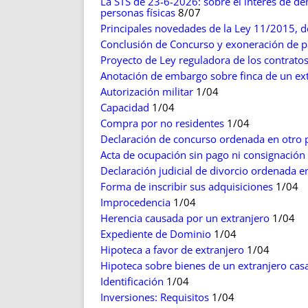
La STS de 23-6-2026: sobre el interés de d
personas físicas
8/07
Principales novedades de la Ley 11/2015, 
Conclusión de Concurso y exoneración de pa
Proyecto de Ley reguladora de los contratos
Anotación de embargo sobre finca de un ex
Autorización militar
1/04
Capacidad
1/04
Compra por no residentes
1/04
Declaración de concurso ordenada en otro 
Acta de ocupación sin pago ni consignación
Declaración judicial de divorcio ordenada e
Forma de inscribir sus adquisiciones
1/04
Improcedencia
1/04
Herencia causada por un extranjero
1/04
Expediente de Dominio
1/04
Hipoteca a favor de extranjero
1/04
Hipoteca sobre bienes de un extranjero cas
Identificación
1/04
Inversiones: Requisitos
1/04