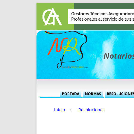
Notarios
PORTADA
NORMAS
RESOLUCIONE
MÁS USADAS (CUADRO)
INFORMES 
Inicio
»
Resoluciones
INFORMES MENSUALES
VOCES P
MÁS DESTACADAS
VOCES M
TITULARES DESDE 2002
TITULARES