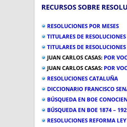
ENRIQUECIDAS
TITULARES 
RECURSOS SOBRE RESOL
NO DESESPERES
CAT
A MANO
SUCESIONES 
FUTURAS NORMAS
GEORREFE
RESOLUCIONES POR MESES
ALQUILE
TITULARES DE RESOLUCIONES
TRI
TITULARES DE RESOLUCIONES
LH Y C
¿SABIA
JUAN CARLOS CASAS:
POR VOC
FRANCI
JUAN CARLOS CASAS:
POR VOC
BÚSQUED
RESOLUCIONES CATALUÑA
DICCIONARIO FRANCISCO SEN
BÚSQUEDA EN BOE CONOCIEND
BÚSQUEDA EN BOE 1874 – 192
RESOLUCIONES REFORMA LEY