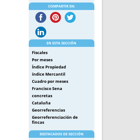
DE INICIO
PREMIO NYR
COMPARTIR EN:
VORITOS
CONVENCIONES ANUALES
A IRPF
NUEVA ETAPA
AS
POLÍTICA DE PRIVACIDAD
IJUELAS
AVISO LEGAL
POTECA
REPORTAR INCIDENCIA
EN ESTA SECCIÓN
PERES
LOGOTIPO
Fiscales
CES
ENTREVISTAS
Por meses
Índice Propiedad
SONRISA
índice Mercantil
ENVÍA CORREO
Cuadro por meses
CANALES DE VÍDEO
Francisco Sena
concretas
Cataluña
Georreferencias
Georreferenciación de
fincas
DESTACADOS DE SECCIÓN