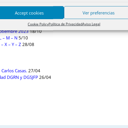
Accept cookies
Ver preferencias
Noviembre 2023
19/12
Cookie Policy
Política de Privacidad
Aviso Legal
ctubre 2023
28/11
Septiembre 2023
18/10
L – M – N
5/10
– X – Y – Z
28/08
 Carlos Casas.
27/04
iedad DGRN y DGSJFP
26/04