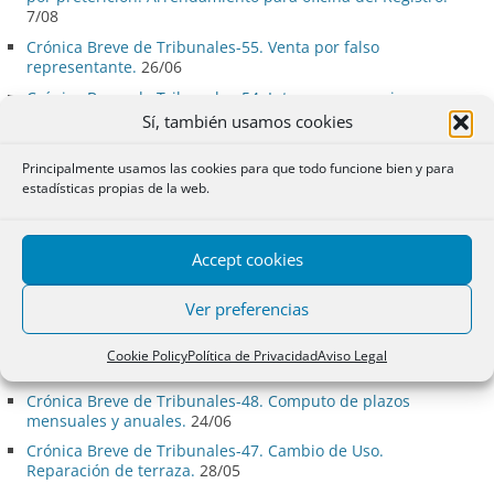
7/08
Crónica Breve de Tribunales-55. Venta por falso
representante.
26/06
Crónica Breve de Tribunales-54. Intereses usurarios.
Acción de rescisión.
11/05
Sí, también usamos cookies
Crónica Breve de Tribunales-53. Revolving. Momento de la
Buena fe.
14/04
Principalmente usamos las cookies para que todo funcione bien y para
estadísticas propias de la web.
Crónica Breve de Tribunales-52. Sefardíes. Prescripción
delito fiscal.
4/03
Crónica Breve de Tribunales-51. Usucapión contra tabulas.
Accept cookies
Prenda autoejecutable.
25/01
Crónica Breve de Tribunales-50. Comunidades de
Ver preferencias
propietarios: Pisos turísticos. Carteles.
12/12
Crónica Breve de Tribunales-49. ¿A quién protege el seguro
Cookie Policy
Política de Privacidad
Aviso Legal
decenal de daños?
15/10
Crónica Breve de Tribunales-48. Computo de plazos
mensuales y anuales.
24/06
Crónica Breve de Tribunales-47. Cambio de Uso.
Reparación de terraza.
28/05