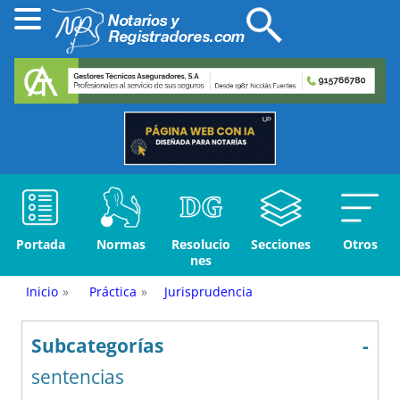
Portada
Normas
Resolucio
Secciones
Otros
nes
Inicio
»
Práctica
»
Jurisprudencia
Subcategorías
-
sentencias