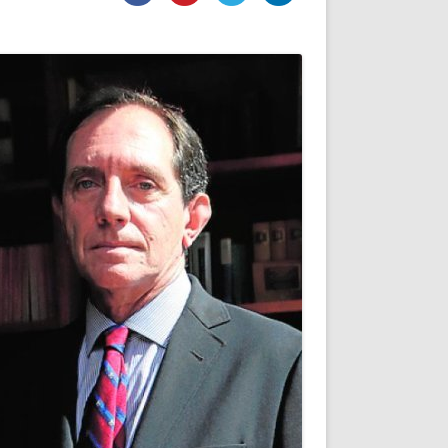
DE INICIO
PREMIO NYR
VORITOS
CONVENCIONES ANUALES
A IRPF
NUEVA ETAPA
AS
POLÍTICA DE PRIVACIDAD
IJUELAS
AVISO LEGAL
POTECA
REPORTAR INCIDENCIA
PERES
LOGOTIPO
CES
ENTREVISTAS
SONRISA
ENVÍA CORREO
CANALES DE VÍDEO