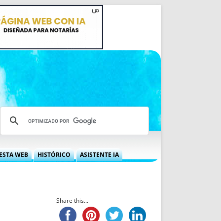
ESTA WEB
HISTÓRICO
ASISTENTE IA
A DGRN
QUÉ OFRECEMOS
 NIF
IDEARIO WEB
 LABORAL
QUIÉNES SOMOS
Share this...
ÁBILES
HISTORIA