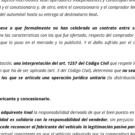
) y el concesionario y, de otro, entre el concesionario y el comprador ﬁ
del automóvil hasta su entrega al destinatario ﬁnal
.
pese a que formalmente no han celebrado un contrato entre sí
úne las características con las que fue ofertado, respecto del comprado
 que lo puso en el mercado y lo publicitó. Y el daño sufrido por e
atación,
una interpretación del art. 1257 del Código Civil
que respete l
 que ha de ser aplicado (art. 3 del Código Civil), determina que
no se
os que se articula una operación jurídica unitaria
(la distribuci
bricante y concesionario.
l adquirente ﬁnal
la responsabilidad derivada de que el bien puesto en 
idad es solidaria con la responsabilidad del vendedor
, sin perjuici
de reconocer al fabricante del vehículo la legitimación pasiva para
actual consistente en que el vehículo adquirido por la compradora ﬁn