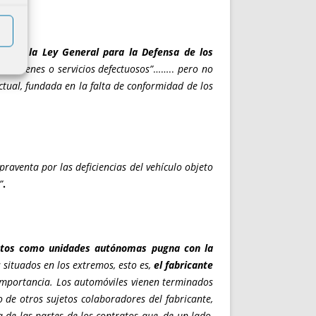
ido de la Ley General para la Defensa de los
por bienes o servicios defectuosos”
……..
pero no
ctual, fundada en la falta de conformidad de los
raventa por las deficiencias del vehículo objeto
”
.
ratos como unidades autónomas pugna con la
 situados en los extremos, esto es,
el fabricante
r importancia. Los automóviles vienen terminados
o de otros sujetos colaboradores del fabricante,
 de las partes de los contratos que, de un lado,