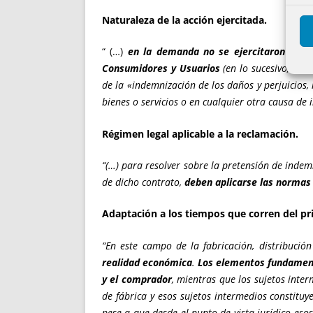
Naturaleza de la acción ejercitada.
“ (…)
en la demanda no se ejercitaron las a
Consumidores y Usuarios
(en lo sucesivo, TRLC
de la «indemnización de los daños y perjuicios,
bienes o servicios o en cualquier otra causa d
Régimen legal aplicable a la reclamación.
“(…) para resolver sobre la pretensión de indem
de dicho contrato,
deben aplicarse las normas d
Adaptación a los tiempos que corren del pri
“En este campo de la fabricación, distribuci
realidad económica
.
Los elementos fundamen
y el comprador
, mientras que los sujetos inte
de fábrica y esos sujetos intermedios constituy
pese a que desde el punto de vista jurídico eso