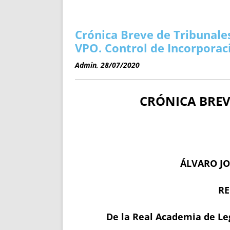
ENRIQUECIDAS
TITULARES 
NO DESESPERES
CAT
A MANO
SUCESIONES 
Crónica Breve de Tribunales
FUTURAS NORMAS
GEORREFE
VPO. Control de Incorporac
ALQUILE
Admin, 28/07/2020
TRI
LH Y C
CRÓNICA BREV
¿SABIA
FRANCI
BÚSQUED
ÁLVARO JO
RE
De la Real Academia de Leg