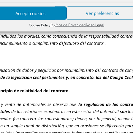
Accept cookies
Ver preferencias
cciones previstas en los arts. 128 y siguientes del Texto Refund
Cookie Policy
Política de Privacidad
Aviso Legal
U)….. Esos preceptos legales regulan la llamada responsabilidad civil 
 incluidos los morales, como consecuencia de la responsabilidad contra
e incumplimiento o cumplimiento defectuoso del contrato
”.
nización de daños y perjuicios por incumplimiento del contrato de comp
e la legislación civil pertinentes y, en concreto, las del Código Civil
ncipio de relatividad del contrato.
ón y venta de automóviles se observa que
la regulación de los cont
tales
de las relaciones económicas en este sector del automóvil
son
los
rmedios (en concreto, los concesionarios) tienen, por lo general, meno
en un simple canal de distribución, que en ocasiones se diferencia poc
s sujetos intermedios sean operadores independientes y constituyan una