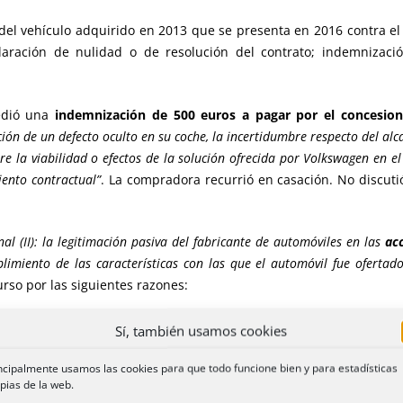
el vehículo adquirido en 2013 que se presenta en 2016 contra el c
laración de nulidad o de resolución del contrato; indemnizac
cedió una
indemnización de 500 euros a pagar por el concesion
ión de un defecto oculto en su coche, la incertidumbre respecto del alca
re la viabilidad o efectos de la solución ofrecida por Volkswagen en e
iento contractual”
. La compradora recurrió en casación. No discuti
nal (II): la legitimación pasiva del fabricante de automóviles en las
ac
plimiento de las características con las que el automóvil fue ofertad
curso por las siguientes razones:
Sí, también usamos cookies
fabricado por la codemandada Seat S.A….. no cumplía los estándares de
ncipalmente usamos las cookies para que todo funcione bien y para estadísticas
pias de la web.
alsear los resultados de los test
de emisiones contaminantes”.