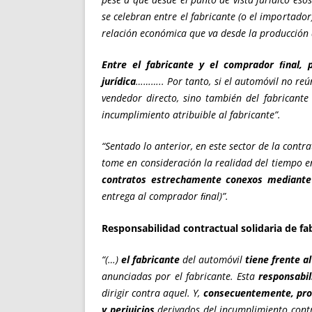
se celebran entre el fabricante (o el importador
relación económica que va desde la producción 
Entre el fabricante y el comprador ﬁnal, 
jurídica
………..
Por tanto, si el automóvil no re
vendedor directo, sino también del fabricante
incumplimiento atribuible al fabricante”.
“Sentado lo anterior, en este sector de la contr
tome en consideración la realidad del tiempo en
contratos estrechamente conexos mediante l
entrega al comprador ﬁnal)”.
Responsabilidad contractual solidaria de fa
“(…)
el fabricante
del automóvil
tiene frente a
anunciadas por el fabricante. Esta
responsabil
dirigir contra aquel. Y,
consecuentemente, proce
y perjuicios
derivados del incumplimiento contr