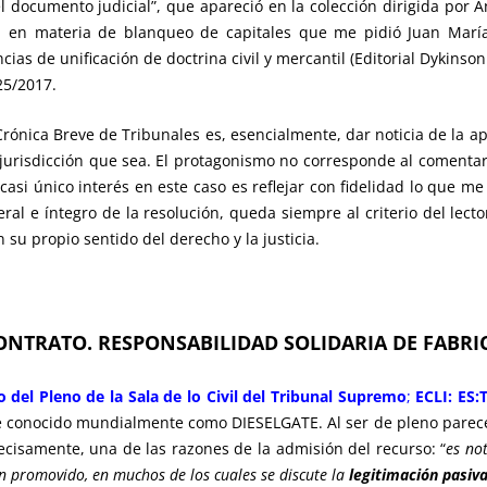
del documento judicial”, que apareció en la colección dirigida por
ia en materia de blanqueo de capitales que me pidió Juan María
cias de unificación de doctrina civil y mercantil (Editorial Dykinson
25/2017.
 Crónica Breve de Tribunales es, esencialmente, dar noticia de la
a jurisdicción que sea. El protagonismo no corresponde al comentar
 casi único interés en este caso es reflejar con fidelidad lo que me 
ral e íntegro de la resolución, queda siempre al criterio del lecto
 su propio sentido del derecho y la justicia.
CONTRATO. RESPONSABILIDAD SOLIDARIA DE FABR
del Pleno de la Sala de lo Civil del Tribunal Supremo
;
ECLI: ES:
e conocido mundialmente como DIESELGATE. Al ser de pleno parece c
recisamente, una de las razones de la admisión del recurso: “
es not
n promovido, en muchos de los cuales se discute la
legitimación pasiv