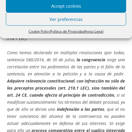
distinta a la solicitada, ni más de lo pedido, ni menos de lo
Accept cookies
resistido. Por ello, las sentencias 795/2010, de 29 de
noviembre, 132/2020, de 27 de febrero, y 488/2021, de 6 de
Ver preferencias
julio, recordaron la
correlación entre el principio de justicia
rogada (art. 216 LEC) y la congruencia de la sentencia
(art.
Cookie Policy
Política de Privacidad
Aviso Legal
218.1 LEC).
Como hemos declarado en múltiples resoluciones (por todas,
sentencia 580/2016, de 30 de julio),
la congruencia
exige una
correlación entre los pedimentos de las partes y el fallo de la
sentencia, en atención a la petición y a la causa de pedir.
Adquiere relevancia constitucional
,
con infracción no sólo de
los preceptos procesales (art. 218.1 LEC), sino también del
art. 24 CE, cuando afecta al principio de contradicción,
si se
modifican sustancialmente los términos del debate procesal, ya
que de ello se deriva una
indefensión a las partes
, que al no
tener conciencia del alcance de la controversia no pueden
actuar adecuadamente en defensa de sus intereses. Se exige
para ello un
proceso comparativo entre el suplico integrado