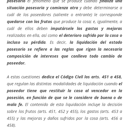
posesorio
el fenómeno que se produce cuando
finaliza una
situación posesoria y comienza otra
y debe determinarse a
cuál de los poseedores (saliente o entrante) le corresponde
quedarse con los frutos
que produce la cosa; e, igualmente, a
cuál de ellos deben
imputársele los gastos y mejoras
realizados en ella, así como
el deterioro sufrido por la cosa o
incluso su pérdida
. Es decir,
la liquidación del estado
posesorio se refiere a las reglas que rigen la necesaria
composición de intereses que conlleva todo cambio de
poseedor.
A estas cuestiones
dedica el Código Civil los arts. 451 a 458,
que regulan las distintas modalidades de liquidación cuando
el
poseedor tiene que restituir la cosa al vencedor en la
posesión, en función de que se le considere de buena o de
mala fe.
El contenido de esta liquidación incluye la decisión
sobre los frutos (arts. 451, 452 y 455), los gastos (arts. 453 a
455) y las mejoras y daños sufridos por la cosa (arts. 456 a
458).