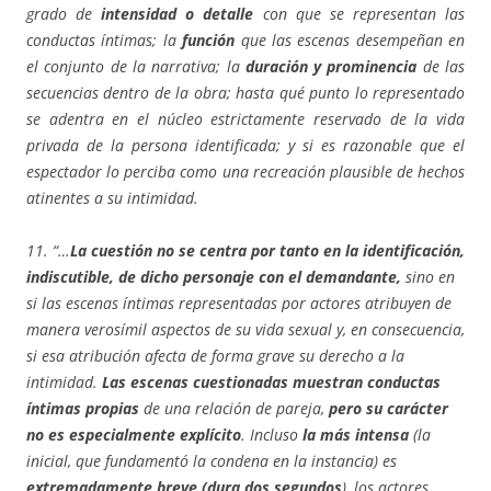
grado de
intensidad o detalle
con que se representan las
conductas íntimas; la
función
que las escenas desempeñan en
el conjunto de la narrativa; la
duración y prominencia
de las
secuencias dentro de la obra; hasta qué punto lo representado
se adentra en el núcleo estrictamente reservado de la vida
privada de la persona identificada; y si es razonable que el
espectador lo perciba como una recreación plausible de hechos
atinentes a su intimidad.
11. “…
La cuestión no se centra por tanto en la identificación,
indiscutible, de dicho personaje con el demandante,
sino en
si las escenas íntimas representadas por actores atribuyen de
manera verosímil aspectos de su vida sexual y, en consecuencia,
si esa atribución afecta de forma grave su derecho a la
intimidad.
Las escenas cuestionadas muestran conductas
íntimas propias
de una relación de pareja,
pero su carácter
no es especialmente explícito
. Incluso
la más intensa
(la
inicial, que fundamentó la condena en la instancia) es
extremadamente breve (dura dos segundos
), los actores