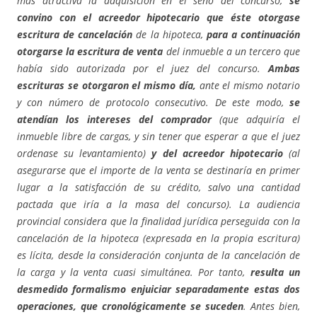
más atractiva la adquisición en el seno del concurso,
se
convino con el acreedor hipotecario que éste otorgase
escritura de cancelación
de la hipoteca,
para a continuación
otorgarse la escritura de venta
del inmueble a un tercero que
había sido autorizada por el juez del concurso.
Ambas
escrituras se otorgaron el mismo día,
ante el mismo notario
y con número de protocolo consecutivo. De este modo,
se
atendían los intereses del comprador
(que adquiría el
inmueble libre de cargas, y sin tener que esperar a que el juez
ordenase su levantamiento)
y del acreedor hipotecario
(al
asegurarse que el importe de la venta se destinaría en primer
lugar a la satisfacción de su crédito, salvo una cantidad
pactada que iría a la masa del concurso). La audiencia
provincial considera que la finalidad jurídica perseguida con la
cancelación de la hipoteca (expresada en la propia escritura)
es lícita, desde la consideración conjunta de la cancelación de
la carga y la venta cuasi simultánea. Por tanto,
resulta un
desmedido formalismo enjuiciar separadamente estas dos
operaciones, que cronológicamente se suceden
. Antes bien,