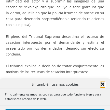
intimidad del actor y a suprimir las imagines de una
escena de sexo explícito que incluye la serie (para los que
la vieron, aquella en que la policía irrumpe de noche en su
casa para detenerlo, sorprendiéndole teniendo relaciones
con su esposa).
El pleno del Tribunal Supremo desestima el recurso de
casación interpuesto por el demandante y estima el
presentado por los demandados, dejando sin efecto su
condena.
El tribunal explica la decisión de tratar conjuntamente los
motivos de los recursos de casación interpuestos:
F.D. SEGUNDO
Sí, también usamos cookies
Principalmente usamos las cookies para que todo funcione bien y para
“6.- Estos motivos del recurso se hallan estrechamente
estadísticas propias de la web.
entrelazados. Mientras que
el demandante impugna
que la
sentencia recurrida no haya extendido la calificación de