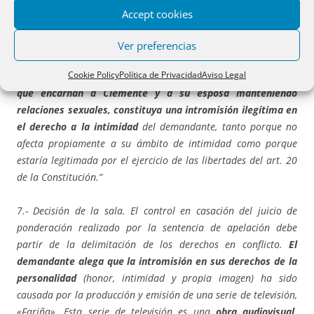
intromisión ilegítima en su derecho a la intimidad a
otras dos
Accept cookies
escenas
de contenido sexual que afectan al personaje de
Clemente de la serie televisiva,
las demandadas impugnan que
Ver preferencias
la sentencia haya considerado que la escena de la
Cookie Policy
Política de Privacidad
Aviso Legal
detención, en la que brevemente se aprecia a los personajes
que encarnan a Clemente y a su esposa manteniendo
relaciones sexuales, constituya una intromisión ilegítima en
el derecho a la intimidad
del demandante, tanto porque no
afecta propiamente a su ámbito de intimidad como porque
estaría legitimada por el ejercicio de las libertades del art. 20
de la Constitución.”
7.- Decisión de la sala. El control en casación del juicio de
ponderación realizado por la sentencia de apelación debe
partir de la delimitación de los derechos en conflicto.
El
demandante alega que la intromisión en sus derechos de la
personalidad
(honor, intimidad y propia imagen) ha sido
causada por la producción y emisión de una serie de televisión,
«Fariña». Esta serie de televisión es una
obra audiovisual,