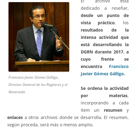
El archivo está
dedicado a reseñar,
desde un punto de
vista práctico
, los
resultados de la
inten
sa actividad que
está desarrollando la
DGRN durante 2017, a
cuyo frente se
encuentra
Francisco
Javier Gómez Gálligo
.
Francisco Javier Gómez Gálligo,
Director General de los Registros y el
Se ordena la actividad
Notariado
por materias
,
incorporando a cada
ítem un
resumen
y
enlaces
a otros archivos donde se desarrolla. El resumen,
según proceda, será más o menos amplio.