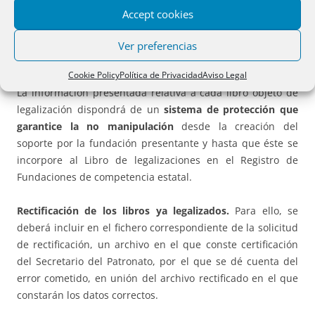
siempre que la imposibilidad sea manifiesta, se permitirá
Accept cookies
su presentación mediante el empleo de soportes o
dispositivos de almacenamiento de datos de utilización
Ver preferencias
habitual en el mercado.
Cookie Policy
Política de Privacidad
Aviso Legal
La información presentada relativa a cada libro objeto de
legalización dispondrá de un
sistema de protección que
garantice la no manipulación
desde la creación del
soporte por la fundación presentante y hasta que éste se
incorpore al Libro de legalizaciones en el Registro de
Fundaciones de competencia estatal.
Rectificación de los libros ya legalizados.
Para ello, se
deberá incluir en el fichero correspondiente de la solicitud
de rectificación, un archivo en el que conste certificación
del Secretario del Patronato, por el que se dé cuenta del
error cometido, en unión del archivo rectificado en el que
constarán los datos correctos.