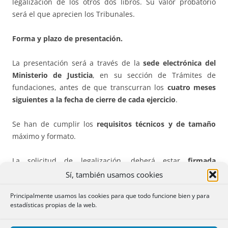
legalización de los otros dos libros. Su valor probatorio
será el que aprecien los Tribunales.
Forma y plazo de presentación.
La presentación será a través de la
sede electrónica del
Ministerio de Justicia
, en su sección de Trámites de
fundaciones, antes de que transcurran los
cuatro meses
siguientes a la fecha de cierre de cada ejercicio
.
Se han de cumplir los
requisitos técnicos y de tamaño
máximo y formato.
La solicitud de legalización, deberá estar
firmada
electrónicamente
por persona debidamente facultada
Sí, también usamos cookies
para ello, con firma electrónica avanzada.
Principalmente usamos las cookies para que todo funcione bien y para
estadísticas propias de la web.
Cuando por problemas técnicos
no fuera posible la
presentación por vía electrónica
, de modo excepcional y