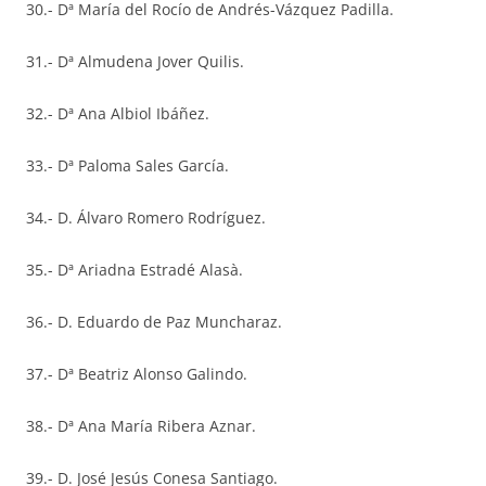
30.- Dª María del Rocío de Andrés-Vázquez Padilla.
31.- Dª Almudena Jover Quilis.
32.- Dª Ana Albiol Ibáñez.
33.- Dª Paloma Sales García.
34.- D. Álvaro Romero Rodríguez.
35.- Dª Ariadna Estradé Alasà.
36.- D. Eduardo de Paz Muncharaz.
37.- Dª Beatriz Alonso Galindo.
38.- Dª Ana María Ribera Aznar.
39.- D. José Jesús Conesa Santiago.