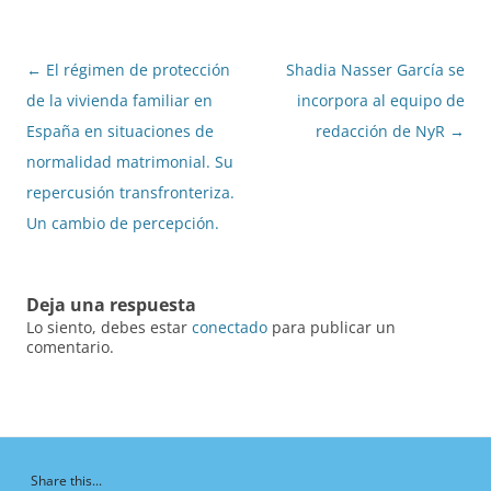
Navegación
←
El régimen de protección
Shadia Nasser García se
de
de la vivienda familiar en
incorpora al equipo de
entradas
España en situaciones de
redacción de NyR
→
normalidad matrimonial. Su
repercusión transfronteriza.
Un cambio de percepción.
Deja una respuesta
Lo siento, debes estar
conectado
para publicar un
comentario.
Share this...