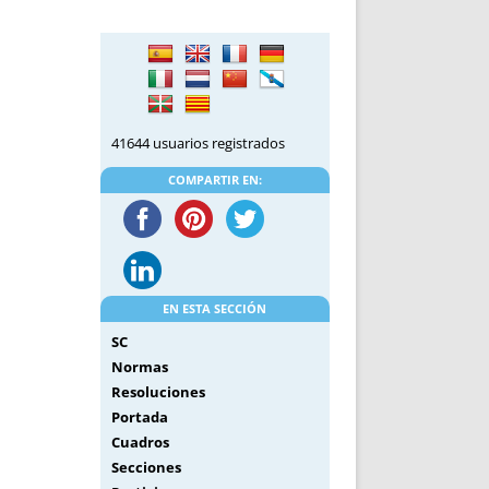
DE INICIO
PREMIO NYR
VORITOS
CONVENCIONES ANUALES
A IRPF
NUEVA ETAPA
AS
POLÍTICA DE PRIVACIDAD
IJUELAS
AVISO LEGAL
41644 usuarios registrados
POTECA
REPORTAR INCIDENCIA
PERES
LOGOTIPO
COMPARTIR EN:
CES
ENTREVISTAS
SONRISA
ENVÍA CORREO
CANALES DE VÍDEO
EN ESTA SECCIÓN
SC
Normas
Resoluciones
Portada
Cuadros
Secciones