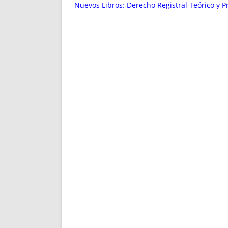
ENRIQUECIDAS
TITULARES 
Nuevos Libros: Derecho Registral Teórico y P
NO DESESPERES
CAT
A MANO
SUCESIONES 
FUTURAS NORMAS
GEORREFE
ALQUILE
TRI
LH Y C
¿SABIA
FRANCI
BÚSQUED