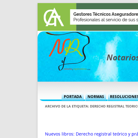
Notarios
PORTADA
NORMAS
RESOLUCIONE
MÁS USADAS (CUADRO)
INFORMES 
ARCHIVO DE LA ETIQUETA:
DERECHO REGISTRAL TEORIC
INFORMES MENSUALES
VOCES P
MÁS DESTACADAS
VOCES M
TITULARES DESDE 2002
TITULARES
Nuevos libros: Derecho registral teórico y pr