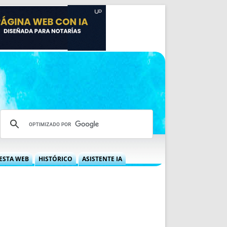
ESTA WEB
HISTÓRICO
ASISTENTE IA
A DGRN
QUÉ OFRECEMOS
 NIF
IDEARIO WEB
 LABORAL
QUIÉNES SOMOS
ÁBILES
HISTORIA