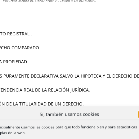
PINCHAR SOBRE EL LIBRO PARA ACCEDER A LA EDITORIAL
EDIMIENTO REGISTRAL .
ERECHO COMPARADO
A PROPIEDAD.
 ES PURAMENTE DECLARATIVA SALVO LA HIPOTECA Y EL DERECHO DE
CENDENCIA REAL DE LA RELACIÓN JURÍDICA.
IPCIÓN DE LA TITULARIDAD DE UN DERECHO.
Sí, también usamos cookies
NALIDAD JURÍDICA PARA SER TITULAR REGISTRAL.
ncipalmente usamos las cookies para que todo funcione bien y para estadísticas
CIÓN DE LAS NACIONES UNIDAS PARA LA DISCAPACIDAD.
pias de la web.