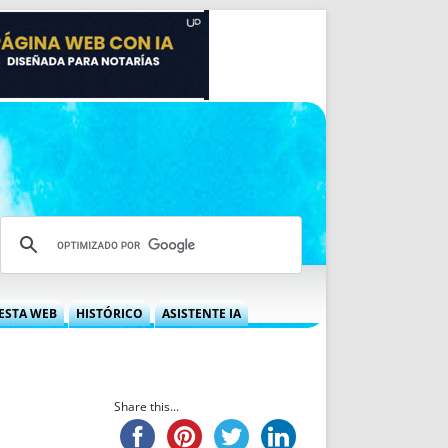
ESTA WEB
HISTÓRICO
ASISTENTE IA
A DGRN
QUÉ OFRECEMOS
 NIF
IDEARIO WEB
 LABORAL
QUIÉNES SOMOS
Share this...
ÁBILES
HISTORIA