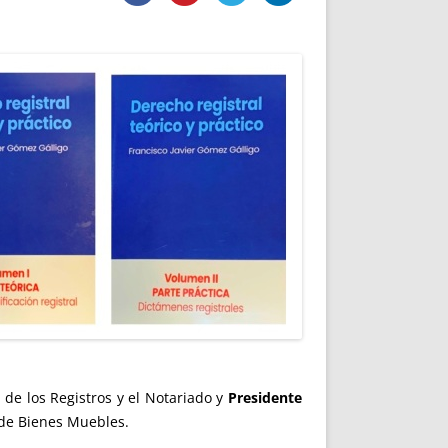
DE INICIO
PREMIO NYR
VORITOS
CONVENCIONES ANUALES
A IRPF
NUEVA ETAPA
AS
POLÍTICA DE PRIVACIDAD
IJUELAS
AVISO LEGAL
POTECA
REPORTAR INCIDENCIA
PERES
LOGOTIPO
CES
ENTREVISTAS
SONRISA
ENVÍA CORREO
CANALES DE VÍDEO
 de los Registros y el Notariado y
Presidente
 de Bienes Muebles.