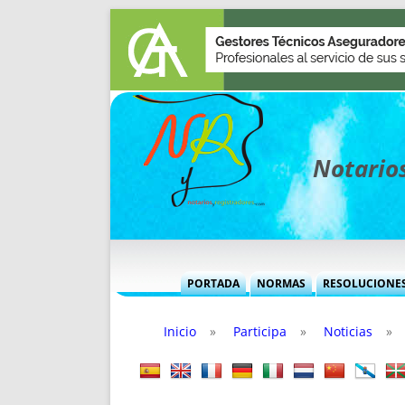
Notarios
PORTADA
NORMAS
RESOLUCIONE
MÁS USADAS (CUADRO)
INFORMES 
Inicio
»
Participa
»
Noticias
»
INFORMES MENSUALES
VOCES P
MÁS DESTACADAS
VOCES M
TITULARES DESDE 2002
TITULARES