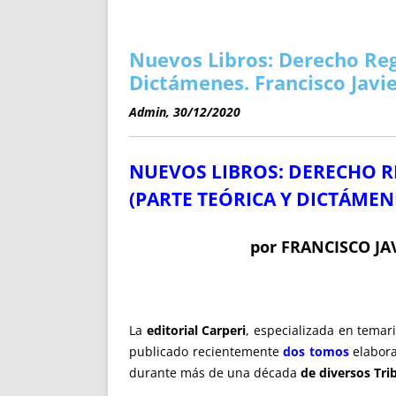
ENRIQUECIDAS
TITULARES 
NO DESESPERES
CAT
A MANO
SUCESIONES 
Nuevos Libros: Derecho Regi
FUTURAS NORMAS
GEORREFE
Dictámenes. Francisco Javi
ALQUILE
Admin, 30/12/2020
TRI
LH Y C
NUEVOS LIBROS: DERECHO R
¿SABIA
FRANCI
(PARTE TEÓRICA Y DICTÁMEN
BÚSQUED
por FRANCISCO JA
La
editorial Carperi
, especializada en temari
publicado recientemente
dos tomos
elabor
durante más de una década
de diversos Tri