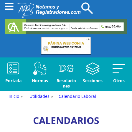
Portada
Normas
Resolucio
Secciones
Otros
nes
Inicio
»
Utilidades
»
Calendario Laboral
CALENDARIOS