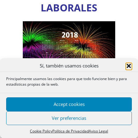
LABORALES
Sí, también usamos cookies
Principalmente usamos las cookies para que todo funcione bien y para
estadísticas propias de la web.
(Ir a los calendarios de DÍAS INHÁBILES en el
Accept cookies
ámbito de la Administración General del Estado)
Ver preferencias
Cookie Policy
Política de Privacidad
Aviso Legal