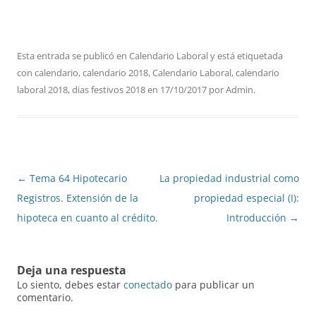
Esta entrada se publicó en
Calendario Laboral
y está etiquetada
con
calendario
,
calendario 2018
,
Calendario Laboral
,
calendario
laboral 2018
,
dias festivos 2018
en
17/10/2017
por
Admin
.
Navegación
←
Tema 64 Hipotecario
La propiedad industrial como
de
Registros. Extensión de la
propiedad especial (I):
entradas
hipoteca en cuanto al crédito.
Introducción
→
Deja una respuesta
Lo siento, debes estar
conectado
para publicar un
comentario.