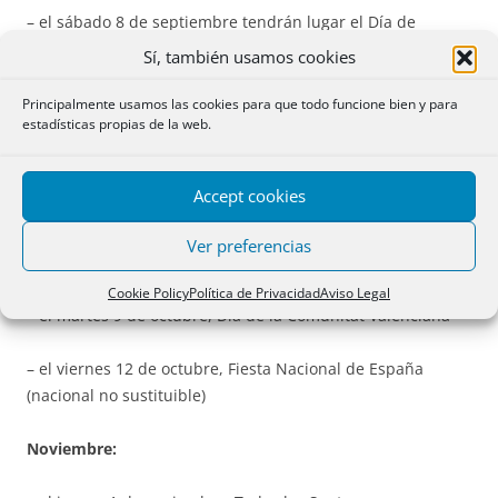
– el sábado 8 de septiembre tendrán lugar el Día de
Asturias y el Día de Extremadura
Sí, también usamos cookies
– el martes 11 de septiembre será la Fiesta Nacional de
Principalmente usamos las cookies para que todo funcione bien y para
estadísticas propias de la web.
Cataluña
– el sábado 15 de septiembre, Fiesta de la Bien Aparecida,
Accept cookies
Cantabria.
Ver preferencias
Octubre:
Cookie Policy
Política de Privacidad
Aviso Legal
– el martes 9 de octubre, Día de la Comunitat Valenciana
– el viernes 12 de octubre, Fiesta Nacional de España
(nacional no sustituible)
Noviembre: