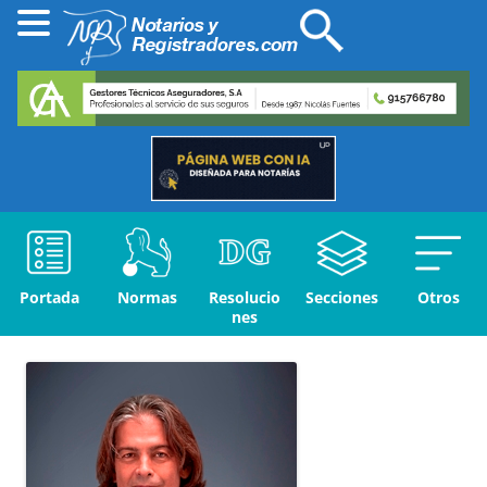
Portada
Normas
Resolucio
Secciones
Otros
nes