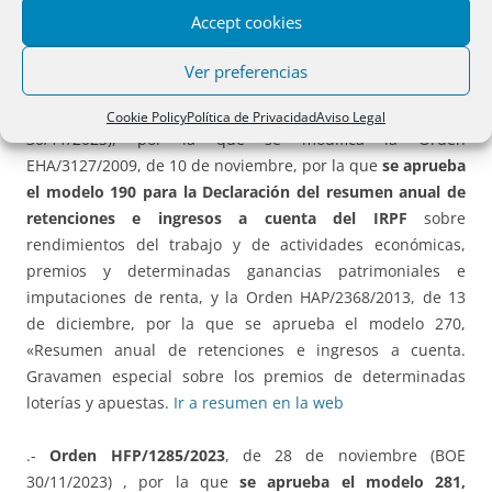
apartado 1 del artículo IV del Acuerdo entre el Estado
Accept cookies
Español y la
Santa Sede
sobre Asuntos Económicos, de 3
de enero de 1979.
Ir a resumen en la web
Ver preferencias
.-
Orden HFP/1286/2023
, de 28 de noviembre (BOE
Cookie Policy
Política de Privacidad
Aviso Legal
30/11/2023), por la que se modifica la Orden
EHA/3127/2009, de 10 de noviembre, por la que
se aprueba
el modelo 190 para la Declaración del resumen anual de
retenciones e ingresos a cuenta del IRPF
sobre
rendimientos del trabajo y de actividades económicas,
premios y determinadas ganancias patrimoniales e
imputaciones de renta, y la Orden HAP/2368/2013, de 13
de diciembre, por la que se aprueba el modelo 270,
«Resumen anual de retenciones e ingresos a cuenta.
Gravamen especial sobre los premios de determinadas
loterías y apuestas.
Ir a resumen en la web
.-
Orden HFP/1285/2023
, de 28 de noviembre (BOE
30/11/2023) , por la que
se aprueba el modelo 281,