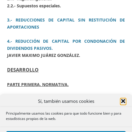
2.2.- Supuestos especiales.
3.- REDUCCIONES DE CAPITAL SIN RESTITUCIÓN DE
APORTACIONES
4.- REDUCCIÓN DE CAPITAL POR CONDONACIÓN DE
DIVIDENDOS PASIVOS.
JAVIER MAXIMO JUÁREZ GONZÁLEZ.
DESARROLLO
PARTE PRIMERA. NORMATIVA.
A) ESTADO.
Sí, también usamos cookies
.- Orden HFP/1193/2023,
de 31 de octubre (BOE 3/11/2023),
por la que se deroga la Orden de 5 de junio de 2001, por la
Principalmente usamos las cookies para que todo funcione bien y para
estadísticas propias de la web.
que
se aclara la inclusión del Impuesto sobre
Construcciones,
Instalaciones y Obras en la letra B) del