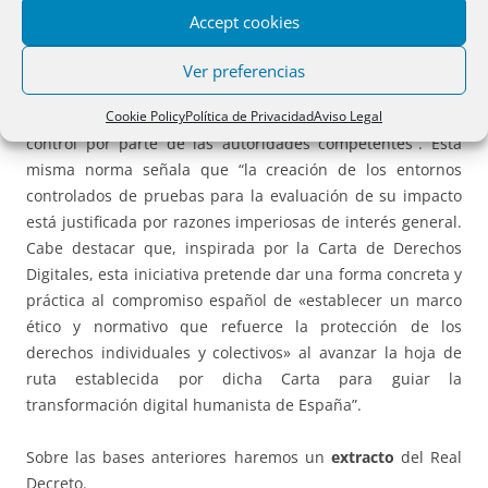
evaluar la utilidad, la viabilidad y el impacto de
Accept cookies
innovaciones tecnológicas aplicadas a actividades
reguladas, a la oferta o provisión de nuevos bienes o
Ver preferencias
servicios, a nuevas formas de provisión o prestación de los
Cookie Policy
Política de Privacidad
Aviso Legal
mismos o a fórmulas alternativas para su supervisión y
control por parte de las autoridades competentes”. Esta
misma norma señala que “la creación de los entornos
controlados de pruebas para la evaluación de su impacto
está justificada por razones imperiosas de interés general.
Cabe destacar que, inspirada por la Carta de Derechos
Digitales, esta iniciativa pretende dar una forma concreta y
práctica al compromiso español de «establecer un marco
ético y normativo que refuerce la protección de los
derechos individuales y colectivos» al avanzar la hoja de
ruta establecida por dicha Carta para guiar la
transformación digital humanista de España”.
Sobre las bases anteriores haremos un
extracto
del Real
Decreto.