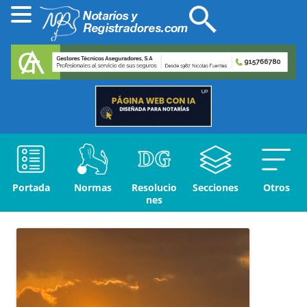
Portada
Normas
Resolucio
Secciones
Otros
nes