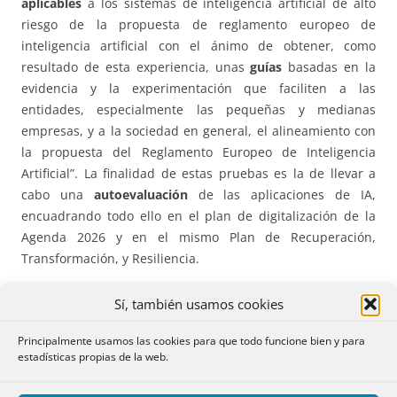
aplicables
a los sistemas de inteligencia artificial de alto
riesgo de la propuesta de reglamento europeo de
inteligencia artificial con el ánimo de obtener, como
resultado de esta experiencia, unas
guías
basadas en la
evidencia y la experimentación que faciliten a las
entidades, especialmente las pequeñas y medianas
empresas, y a la sociedad en general, el alineamiento con
la propuesta del Reglamento Europeo de Inteligencia
Artificial”. La finalidad de estas pruebas es la de llevar a
cabo una
autoevaluación
de las aplicaciones de IA,
encuadrando todo ello en el plan de digitalización de la
Agenda 2026 y en el mismo Plan de Recuperación,
Transformación, y Resiliencia.
La norma se dicta de conformidad con “la habilitación
Sí, también usamos cookies
prevista en el artículo 16 de la Ley 28/2022, de 21 de
Principalmente usamos las cookies para que todo funcione bien y para
diciembre, de Fomento del Ecosistema de las Empresas
estadísticas propias de la web.
Emergentes, donde se contempla la creación de entornos
controlados, por períodos limitados de tiempo, para