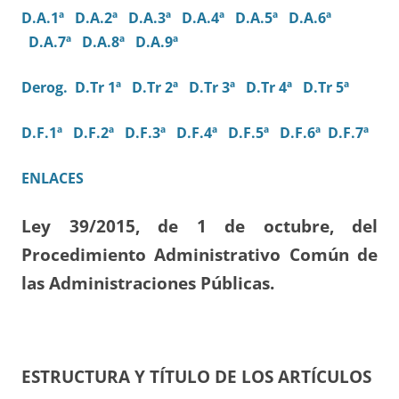
D.A.1ª
D.A.2ª
D.A.3ª
D.A.4ª
D.A.5ª
D.A.6ª
D.A.7ª
D.A.8ª
D.A.9ª
Derog.
D.Tr 1ª
D.Tr 2ª
D.Tr 3ª
D.Tr 4ª
D.Tr 5ª
D.F.1ª
D.F.2ª
D.F.3ª
D.F.4ª
D.F.5ª
D.F.6ª
D.F.7ª
ENLACES
Ley 39/2015, de 1 de octubre, del
Procedimiento Administrativo Común de
las Administraciones Públicas.
ESTRUCTURA Y TÍTULO DE LOS ARTÍCULOS