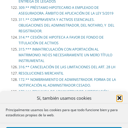
ENTREGA DE LEGADOS
309.** PRÉSTAMO HIPOTECARIO A EMPLEADO DE
ASEGURADORA. ÁMBITO DE APLICACIÓN DE LA LEY 5/2019
311.** COMPRAVENTA Y ACTIVOS ESENCIALES.
OBLIGACIONES DEL ADMINISTRADOR, DEL NOTARIO, Y DEL
REGISTRADOR.
314.** CESIÓN DE HIPOTECA A FAVOR DE FONDO DE
TITULACIÓN DE ACTIVOS
315.*** INMATRICULACIÓN CON APORTACIÓN AL
MATRIMONIO: NO ES NECESARIAMENTE UN MERO TÍTULO
INSTRUMENTAL
316.** CANCELACIÓN DE LAS LIMITACIONES DEL ART. 28 LH
RESOLUCIONES MERCANTIL
172.** NOMBRAMIENTO DE ADMINISTRADOR. FORMA DE LA
NOTIFICACIÓN AL ADMINISTRADOR CESADO.
173.*** RENUNCIA DE ADMINISTRADOR. NOTIFICACIÓN
SOCIEDAD. CAMBIO DE DOMICILIO. TRACTO SUCESIVO EN EL
Sí, también usamos cookies
REGISTRO MERCANTIL.
177.** NOMBRAMIENTO DE ADMINISTRADOR. FORMA DE
Principalmente usamos las cookies para que todo funcione bien y para
estadísticas propias de la web.
NOTIFICACIÓN AL ADMINISTRADOR CESADO.
180.** DISOLUCIÓN DE SOCIEDAD. CESE ADMINISTRADORES.
TRACTO SUCESIVO EN EL REGISTRO MERCANTIL.