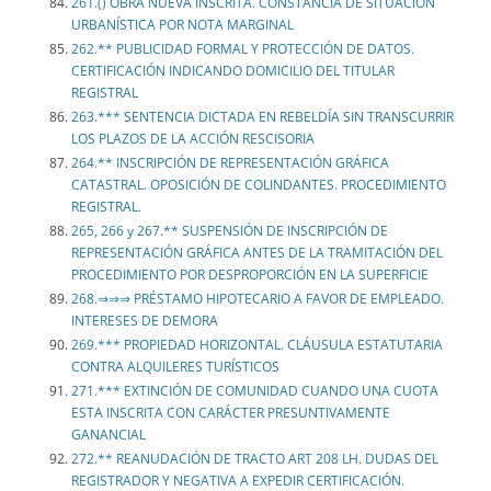
261.() OBRA NUEVA INSCRITA. CONSTANCIA DE SITUACIÓN
URBANÍSTICA POR NOTA MARGINAL
262.** PUBLICIDAD FORMAL Y PROTECCIÓN DE DATOS.
CERTIFICACIÓN INDICANDO DOMICILIO DEL TITULAR
REGISTRAL
263.*** SENTENCIA DICTADA EN REBELDÍA SIN TRANSCURRIR
LOS PLAZOS DE LA ACCIÓN RESCISORIA
264.** INSCRIPCIÓN DE REPRESENTACIÓN GRÁFICA
CATASTRAL. OPOSICIÓN DE COLINDANTES. PROCEDIMIENTO
REGISTRAL.
265, 266 y 267.** SUSPENSIÓN DE INSCRIPCIÓN DE
REPRESENTACIÓN GRÁFICA ANTES DE LA TRAMITACIÓN DEL
PROCEDIMIENTO POR DESPROPORCIÓN EN LA SUPERFICIE
268.⇒⇒⇒ PRÉSTAMO HIPOTECARIO A FAVOR DE EMPLEADO.
INTERESES DE DEMORA
269.*** PROPIEDAD HORIZONTAL. CLÁUSULA ESTATUTARIA
CONTRA ALQUILERES TURÍSTICOS
271.*** EXTINCIÓN DE COMUNIDAD CUANDO UNA CUOTA
ESTA INSCRITA CON CARÁCTER PRESUNTIVAMENTE
GANANCIAL
272.** REANUDACIÓN DE TRACTO ART 208 LH. DUDAS DEL
REGISTRADOR Y NEGATIVA A EXPEDIR CERTIFICACIÓN.