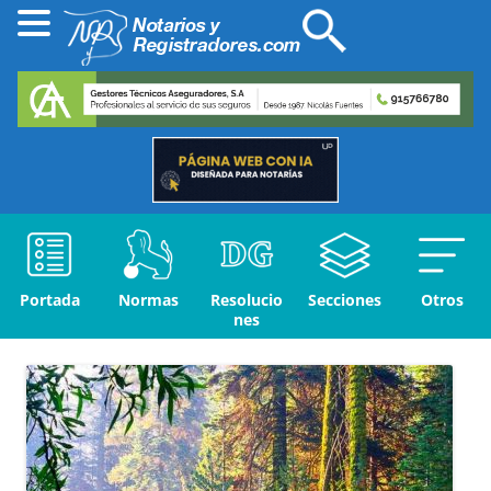
Portada
Normas
Resolucio
Secciones
Otros
nes