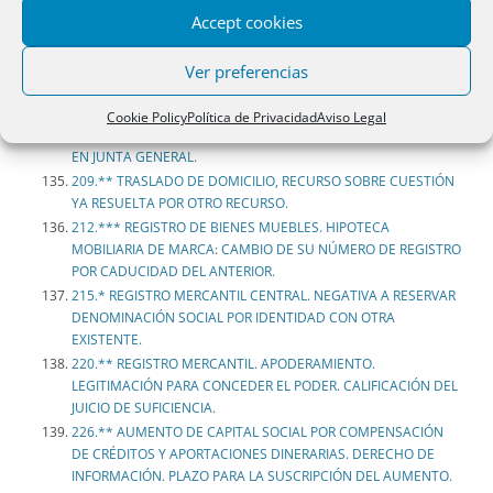
Accept cookies
187.* RENUNCIA AL CARGO DE ADMINISTRADOR ÚNICO.
TÍTULO FORMAL NECESARIO.
196.*** CESE Y NOMBRAMIENTO DE ADMINISTRADOR.
Ver preferencias
DISCREPANCIAS ENTRE ASISTENTES Y VOTANTES.
199.*** ESTATUTOS SOCIALES. EMBARGO PARTICIPACIONES:
Cookie Policy
Política de Privacidad
Aviso Legal
DERECHO DE ADQUISICIÓN PREFERENTE. VOTACIÓN SECRETA
EN JUNTA GENERAL.
209.** TRASLADO DE DOMICILIO, RECURSO SOBRE CUESTIÓN
YA RESUELTA POR OTRO RECURSO.
212.*** REGISTRO DE BIENES MUEBLES. HIPOTECA
MOBILIARIA DE MARCA: CAMBIO DE SU NÚMERO DE REGISTRO
POR CADUCIDAD DEL ANTERIOR.
215.* REGISTRO MERCANTIL CENTRAL. NEGATIVA A RESERVAR
DENOMINACIÓN SOCIAL POR IDENTIDAD CON OTRA
EXISTENTE.
220.** REGISTRO MERCANTIL. APODERAMIENTO.
LEGITIMACIÓN PARA CONCEDER EL PODER. CALIFICACIÓN DEL
JUICIO DE SUFICIENCIA.
226.** AUMENTO DE CAPITAL SOCIAL POR COMPENSACIÓN
DE CRÉDITOS Y APORTACIONES DINERARIAS. DERECHO DE
INFORMACIÓN. PLAZO PARA LA SUSCRIPCIÓN DEL AUMENTO.