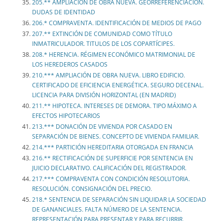
205.** AMPLIACIÓN DE OBRA NUEVA. GEORREFERENCIACIÓN.
DUDAS DE IDENTIDAD
206.* COMPRAVENTA. IDENTIFICACIÓN DE MEDIOS DE PAGO
207.** EXTINCIÓN DE COMUNIDAD COMO TÍTULO
INMATRICULADOR. TITULOS DE LOS COPARTÍCIPES.
208.* HERENCIA. RÉGIMEN ECONÓMICO MATRIMONIAL DE
LOS HEREDEROS CASADOS
210.*** AMPLIACIÓN DE OBRA NUEVA. LIBRO EDIFICIO.
CERTIFICADO DE EFICIENCIA ENERGÉTICA. SEGURO DECENAL.
LICENCIA PARA DIVISIÓN HORIZONTAL (EN MADRID)
211.** HIPOTECA. INTERESES DE DEMORA. TIPO MÁXIMO A
EFECTOS HIPOTECARIOS
213.*** DONACIÓN DE VIVIENDA POR CASADO EN
SEPARACIÓN DE BIENES. CONCEPTO DE VIVIENDA FAMILIAR.
214.*** PARTICIÓN HEREDITARIA OTORGADA EN FRANCIA
216.** RECTIFICACIÓN DE SUPERFICIE POR SENTENCIA EN
JUICIO DECLARATIVO. CALIFICACIÓN DEL REGISTRADOR.
217.*** COMPRAVENTA CON CONDICIÓN RESOLUTORIA.
RESOLUCIÓN. CONSIGNACIÓN DEL PRECIO.
218.* SENTENCIA DE SEPARACIÓN SIN LIQUIDAR LA SOCIEDAD
DE GANANCIALES. FALTA NÚMERO DE LA SENTENCIA.
REPRESENTACIÓN PARA PRESENTAR Y PARA RECURRIR.