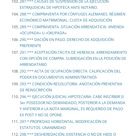
287.*** CAUSAS DE SUSPENSIÓN DE LA EJECUCIÓN
EXTRAJUDICIAL DE HIPOTECA ANTE NOTARIO.
288.** COMPRAVENTA POR CÓNYUGES ALEMANES. RÉGIMEN
ECONÓMICO MATRIMONIAL. CUOTA DE ADQUISICIÓN
289.** COMPRAVENTA. SITUACIÓN ARRENDATICIA. VIVIENDA
«OCUPADA» U «OKUPADA».
290.*** DACIÓN EN PAGO. DERECHO DE ADQUISICIÓN
PREFERENTE
291.*** ACEPTACIÓN TÁCITA DE HERENCIA. ARRENDAMIENTO
CON OPCIÓN DE COMPRA. SUBROGACIÓN EN LA POSICIÓN DE
ARRENDATARIO
292.*** ACTA DE OCUPACIÓN DIRECTA. CALIFICACIÓN DEL
PODER EN DOCUMENTOS ADMINISTRATIVOS
293.** CONDICIÓN RESOLUTORIA. ANOTACIÓN PREVENTIVA
DE REINSCRIPCIÓN
296.** EJECUCIÓN JUDICIAL HIPOTECARIA: CABE INSCRIBIR SI
3er POSEEDOR NO DEMANDADO, POSTERIOR A LA DEMANDA
Y ANTERIOR A LA NOTA MARGINAL, ES REQUERIDO DE PAGO
EX POST Y NO SE OPONE.
297.* PROPIEDAD HORIZONTAL. MODIFICACIÓN DE
ESTATUTOS. UNANIMIDAD
298.*** DESHEREDACIÓN: EXISTENCIA O NO DE HIJOS O