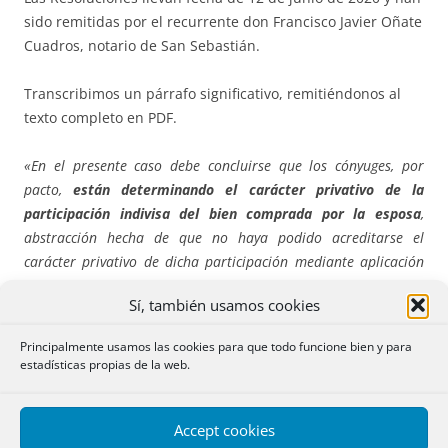
sido remitidas por el recurrente don Francisco Javier Oñate
Cuadros, notario de San Sebastián.
Transcribimos un párrafo significativo, remitiéndonos al
texto completo en PDF.
«En el presente caso debe concluirse que los cónyuges, por
pacto,
están determinando el
carácter privativo de la
participación indivisa del bien comprada por la esposa
,
abstracción
hecha de que no haya podido acreditarse el
carácter privativo de dicha participación mediante
aplicación
directa del principio de subrogación real por faltar la prueba
Sí, también usamos cookies
fehaciente del carácter
privativo del dinero empleado (a falta
en el Derecho común de una presunción legal como la
Principalmente usamos las cookies para que todo funcione bien y para
establecida en el artículo 213 del Código de Derecho Foral de
estadísticas propias de la web.
Aragón), de modo que
ambos
consortes, en ejercicio de su
autonomía de la voluntad, excluyen el juego de la
Accept cookies
presunción de
ganancialidad del artículo 1361 del Código