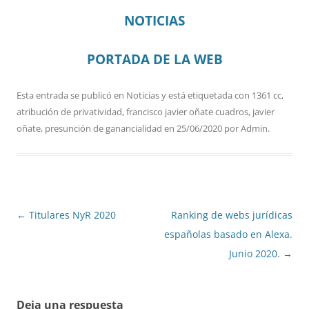
NOTICIAS
PORTADA DE LA WEB
Esta entrada se publicó en
Noticias
y está etiquetada con
1361 cc
,
atribución de privatividad
,
francisco javier oñate cuadros
,
javier
oñate
,
presunción de ganancialidad
en
25/06/2020
por
Admin
.
Navegación
←
Titulares NyR 2020
Ranking de webs jurídicas
de
españolas basado en Alexa.
entradas
Junio 2020.
→
Deja una respuesta