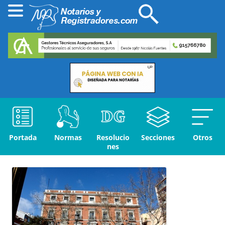
Portada
Normas
Resolucio
Secciones
Otros
nes