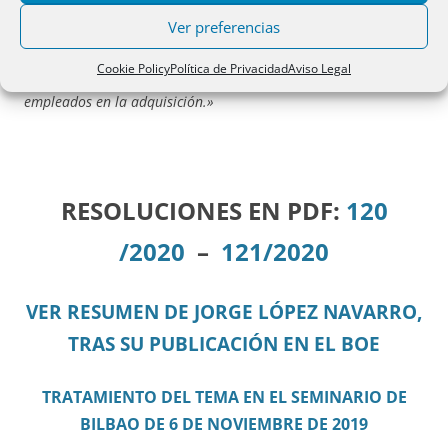
Civil
; y, como alega el recurrente, en la escritura calificada
Ver preferencias
queda explicitado el carácter oneroso del negocio entre los
esposos, en el sentido de que hay una perfecta conmutatividad
Cookie Policy
Política de Privacidad
Aviso Legal
sinalagmática entre el carácter de lo adquirido y los fondos
empleados en la adquisición.»
RESOLUCIONES EN PDF:
120
/2020
–
121/2020
VER RESUMEN DE JORGE LÓPEZ NAVARRO,
TRAS SU PUBLICACIÓN EN EL BOE
TRATAMIENTO DEL TEMA EN EL SEMINARIO DE
BILBAO DE 6 DE NOVIEMBRE DE 2019