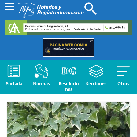
Portada
Normas
Resolucio
Secciones
Otros
nes