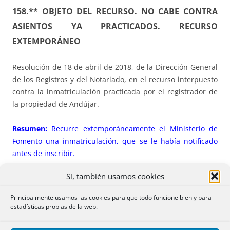
158.** OBJETO DEL RECURSO. NO CABE CONTRA
ASIENTOS YA PRACTICADOS. RECURSO
EXTEMPORÁNEO
Resolución de 18 de abril de 2018, de la Dirección General
de los Registros y del Notariado, en el recurso interpuesto
contra la inmatriculación practicada por el registrador de
la propiedad de Andújar.
Resumen:
Recurre extemporáneamente el Ministerio de
Fomento una inmatriculación, que se le había notificado
antes de inscribir.
Sí, también usamos cookies
Hechos
: se presenta escritura de herencia solicitando la
inmatriculación de una finca, la cual linda, por el este y por
Principalmente usamos las cookies para que todo funcione bien y para
el sur con vía de servicio, carretera de Andújar.
estadísticas propias de la web.
El
registrador
notificó al Ministerio de Fomento, colindante