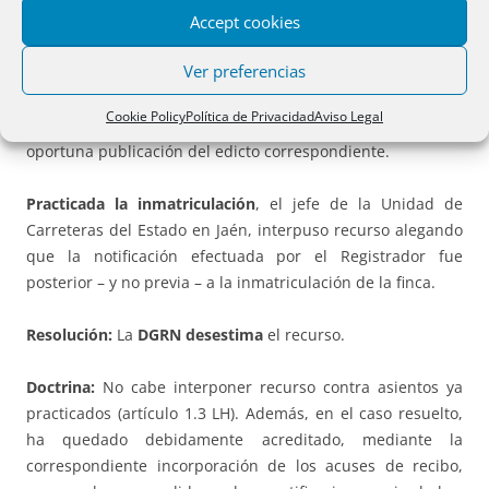
de dicha finca, el inicio del expediente de la
Accept cookies
representación gráfica que se pretendía inscribir. Al no
Ver preferencias
recibir alegación alguna, se practicó la inmatriculación. A
continuación, se practicaron las oportunas notificaciones a
Cookie Policy
Política de Privacidad
Aviso Legal
los colindantes de la finca inmatriculada, así como la
oportuna publicación del edicto correspondiente.
Practicada la inmatriculación
, el jefe de la Unidad de
Carreteras del Estado en Jaén, interpuso recurso alegando
que la notificación efectuada por el Registrador fue
posterior – y no previa – a la inmatriculación de la finca.
Resolución:
La
DGRN desestima
el recurso.
Doctrina:
No cabe interponer recurso contra asientos ya
practicados (artículo 1.3 LH). Además, en el caso resuelto,
ha quedado debidamente acreditado, mediante la
correspondiente incorporación de los acuses de recibo,