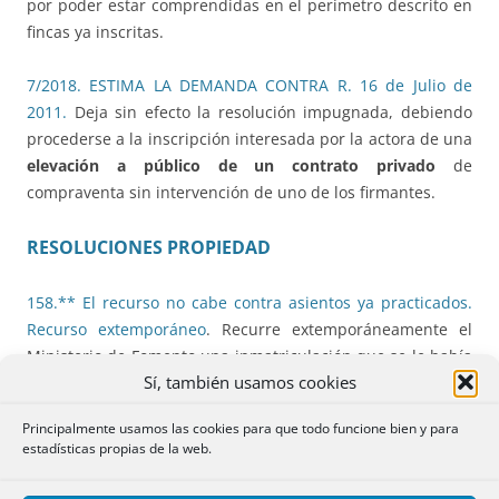
por poder estar comprendidas en el perímetro descrito en
fincas ya inscritas.
7/2018. ESTIMA LA DEMANDA CONTRA R. 16 de Julio de
2011.
Deja sin efecto la resolución impugnada, debiendo
procederse a la inscripción interesada por la actora de una
elevación a público de un contrato privado
de
compraventa sin intervención de uno de los firmantes.
RESOLUCIONES PROPIEDAD
158.** El recurso no cabe contra asientos ya practicados.
Recurso extemporáneo
. Recurre extemporáneamente el
Ministerio de Fomento una inmatriculación que se le había
Sí, también usamos cookies
notificado antes de inscribir.
Principalmente usamos las cookies para que todo funcione bien y para
159.** Inmatriculación art 205 LH. Plazo del año cuando el
estadísticas propias de la web.
título previo es una herencia
. Cuando el título previo es
una herencia la fecha del título, a los efectos de