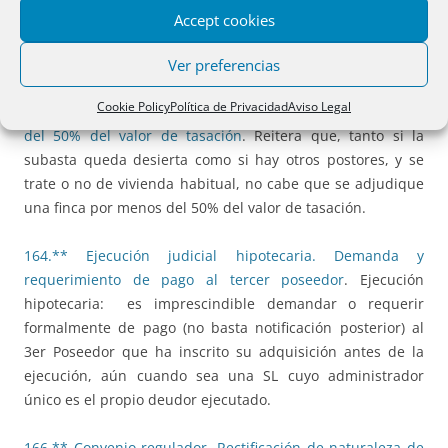
inmatriculación del siguiente título traslativo, no es la de la
Accept cookies
escritura de herencia sino la del fallecimiento del
causante.
Ver preferencias
Cookie Policy
Política de Privacidad
Aviso Legal
163.() Adjudicación al acreedor hipotecario por debajo
del 50% del valor de tasación
. Reitera que, tanto si la
subasta queda desierta como si hay otros postores, y se
trate o no de vivienda habitual, no cabe que se adjudique
una finca por menos del 50% del valor de tasación.
164.** Ejecución judicial hipotecaria. Demanda y
requerimiento de pago al tercer poseedor
. Ejecución
hipotecaria: es imprescindible demandar o requerir
formalmente de pago (no basta notificación posterior) al
3er Poseedor que ha inscrito su adquisición antes de la
ejecución, aún cuando sea una SL cuyo administrador
único es el propio deudor ejecutado.
166.** Convenio regulador. Rectificación de naturaleza de