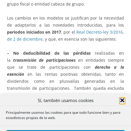
grupo fiscal o entidad cabeza de grupo.
Los cambios en los modelos se justifican por la necesidad
de adaptarlos a las novedades introducidas, para los
períodos iniciados en 2017
, por el
Real Decreto-ley 3/2016,
de 2 de diciembre
, y que, en esencia son las siguientes:
– No deducibilidad de las pérdidas
realizadas en
la
transmisión de participaciones
en entidades siempre
que se trate de participaciones con
derecho a la
exención
en las rentas positivas obtenidas, tanto en
dividendos como en plusvalías generadas en la
transmisión de participaciones. También queda excluida
de integración en la base imponible cualquier tipo de
Sí, también usamos cookies
pérdida que se genere por la participación en entidades
ubicadas en
paraísos fiscales
o en territorios que no
Principalmente usamos las cookies para que todo funcione bien y para
alcancen un nivel de tributación adecuado.
estadísticas propias de la web.
– Para los
deterioros de valor de participaciones
que