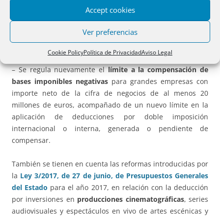
Accept cookies
resultaron fiscalmente deducibles en períodos impositivos
previos a 2013, se regula un nuevo
mecanismo de
Ver preferencias
reversión
. Esta reversión se realiza por un importe mínimo
anual, de forma lineal durante cinco años.
Cookie Policy
Política de Privacidad
Aviso Legal
– Se regula nuevamente el
límite a la compensación de
bases imponibles negativas
para grandes empresas con
importe neto de la cifra de negocios de al menos 20
millones de euros, acompañado de un nuevo límite en la
aplicación de deducciones por doble imposición
internacional o interna, generada o pendiente de
compensar.
También se tienen en cuenta las reformas introducidas por
la
Ley 3/2017, de 27 de junio, de Presupuestos Generales
del Estado
para el año 2017, en relación con la deducción
por inversiones en
producciones cinematográficas
, series
audiovisuales y espectáculos en vivo de artes escénicas y