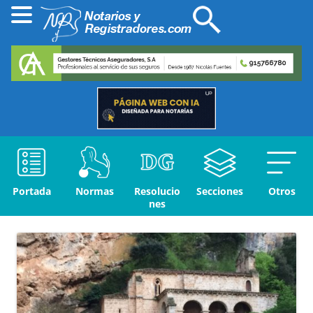
Portada
Normas
Resolucio
Secciones
Otros
nes